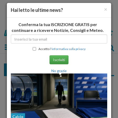
×
Hai letto le ultime news?
Conferma la tua ISCRIZIONE GRATIS per
continuare a ricevere Notizie, Consigli e Meteo.
Toggle navigation
Accetto
l'informativa sulla privacy
Iscriviti
Gli Azzurri in Brasile
No grazie
«
1
2
3
»
Calcio