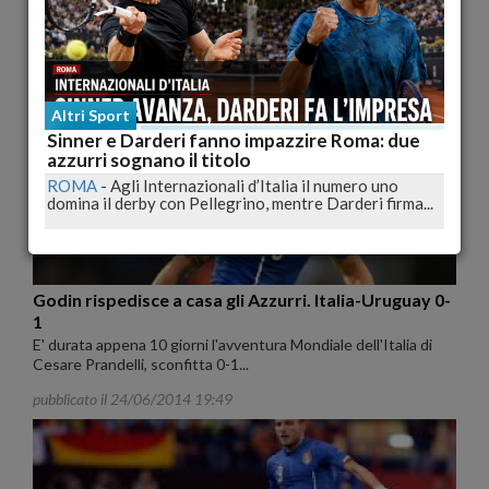
La mesta e, forse, meritata eliminazione dell'Italia nella fase a
girone del Mondiale brasiliano...
pubblicato il 24/06/2014 21:36
Altri Sport
Sinner e Darderi fanno impazzire Roma: due
azzurri sognano il titolo
ROMA
-
Agli Internazionali d’Italia il numero uno
domina il derby con Pellegrino, mentre Darderi firma...
Godin rispedisce a casa gli Azzurri. Italia-Uruguay 0-
1
E' durata appena 10 giorni l'avventura Mondiale dell'Italia di
Cesare Prandelli, sconfitta 0-1...
pubblicato il 24/06/2014 19:49