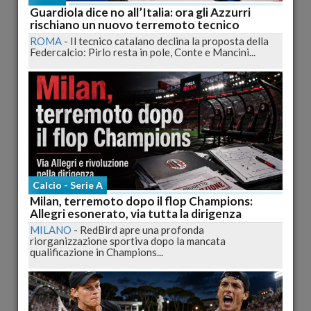
Guardiola dice no all’Italia: ora gli Azzurri
rischiano un nuovo terremoto tecnico
ROMA
-
Il tecnico catalano declina la proposta della
Federcalcio: Pirlo resta in pole, Conte e Mancini...
Mario Balotelli Mai Più in Azzurro dopo le Urla nello
Spogliatoio
L'Italia è fuori dal mondiale brasiliano e Mario Balotelli è fuori
dallanazionale azzurra. Questa...
pubblicato il 25/06/2014 13:34
Calcio - Serie A
Milan, terremoto dopo il flop Champions:
Allegri esonerato, via tutta la dirigenza
MILANO
-
RedBird apre una profonda
riorganizzazione sportiva dopo la mancata
qualificazione in Champions...
Italia-Uruguay, il dopogara. Prandelli rassegna le
dimissioni, Chiellini furioso con l'arbitro