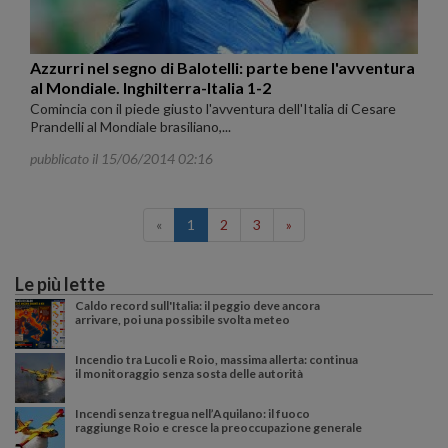
Azzurri nel segno di Balotelli: parte bene l'avventura
al Mondiale. Inghilterra-Italia 1-2
Comincia con il piede giusto l'avventura dell'Italia di Cesare
Prandelli al Mondiale brasiliano,...
pubblicato il 15/06/2014 02:16
«
1
2
3
»
Le più lette
Caldo record sull'Italia: il peggio deve ancora
arrivare, poi una possibile svolta meteo
Incendio tra Lucoli e Roio, massima allerta: continua
il monitoraggio senza sosta delle autorità
Incendi senza tregua nell’Aquilano: il fuoco
raggiunge Roio e cresce la preoccupazione generale