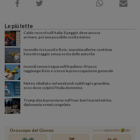
Le più lette
Caldo record sull'Italia: il peggio deve ancora
arrivare, poi una possibile svolta meteo
Incendio tra Lucoli e Roio, massima allerta: continua
il monitoraggio senza sosta delle autorità
Incendi senza tregua nell’Aquilano: il fuoco
raggiunge Roio e cresce la preoccupazione generale
Meteo ribaltato nel weekend: nubifragi e grandine,
ecco dove colpirà l’Italia domenica
Trump alza la pressione sull’Iran: basi Usa nel mirino,
diplomazia ormai congelata
Oroscopo del Giorno
powered by
OROSCOPO
ORE