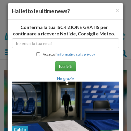
×
Hai letto le ultime news?
Conferma la tua ISCRIZIONE GRATIS per
continuare a ricevere Notizie, Consigli e Meteo.
Toggle navigation
Accetto
l'informativa sulla privacy
Iscriviti
No grazie
Calcio