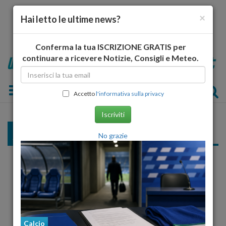
×
Hai letto le ultime news?
Conferma la tua ISCRIZIONE GRATIS per
continuare a ricevere Notizie, Consigli e Meteo.
Toggle navigation
Accetto
l'informativa sulla privacy
Iscriviti
Altre Categorie Basket
No grazie
Calcio