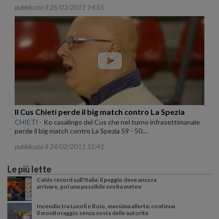
pubblicato il 26/03/2011 14:55
Il Cus Chieti perde il big match contro La Spezia
CHIETI
-
Ko casalingo del Cus che nel turno infrasettimanale
perde il big match contro La Spezia 59 - 50....
pubblicato il 24/02/2011 15:41
Le più lette
Caldo record sull'Italia: il peggio deve ancora
arrivare, poi una possibile svolta meteo
Incendio tra Lucoli e Roio, massima allerta: continua
il monitoraggio senza sosta delle autorità