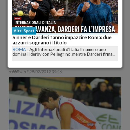
Altri Sport
Sinner e Darderi fanno impazzire Roma: due
azzurri sognano il titolo
ROMA
-
Agli Internazionali d’Italia il numero uno
Bls Chieti Basket: ingaggiato Iannone
domina il derby con Pellegrino, mentre Darderi firma...
CHIETI
-
La BLS Pallacanestro Chieti comunica di aver
raggiunto l'accordo con Armando Iannone, esterno...
pubblicato il 29/02/2012 09:46