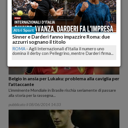
Il conto delle stelle e stelline calcistiche che corrono il pericolo
di non partecipare...
pubblicato il 08/06/2014 18:30
Altri Sport
Sinner e Darderi fanno impazzire Roma: due
azzurri sognano il titolo
ROMA
-
Agli Internazionali d’Italia il numero uno
domina il derby con Pellegrino, mentre Darderi firma...
Belgio in ansia per Lukaku: problema alla caviglia per
l'attaccante
L'imminente Mondiale in Brasile rischia seriamente di passare
alla storia per la rassegna...
pubblicato il 08/06/2014 14:33