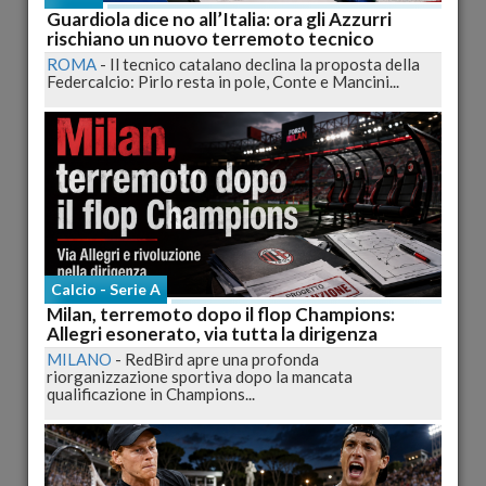
Guardiola dice no all’Italia: ora gli Azzurri
rischiano un nuovo terremoto tecnico
ROMA
-
Il tecnico catalano declina la proposta della
Federcalcio: Pirlo resta in pole, Conte e Mancini...
Tegola sull'Ecuador, Castillo non ce la fa. Al suo
posto convocato Minda
Il centrocampista dell'Ecuador Segundo Castillo, inizialmente
compreso nella lista dei 23 per il...
pubblicato il 09/06/2014 11:14
Calcio - Serie A
Milan, terremoto dopo il flop Champions:
Allegri esonerato, via tutta la dirigenza
MILANO
-
RedBird apre una profonda
riorganizzazione sportiva dopo la mancata
qualificazione in Champions...
Sospiro di sollievo per Hodgson: Oxlade-
Chamberlain abile e arruolabile per il Mondiale