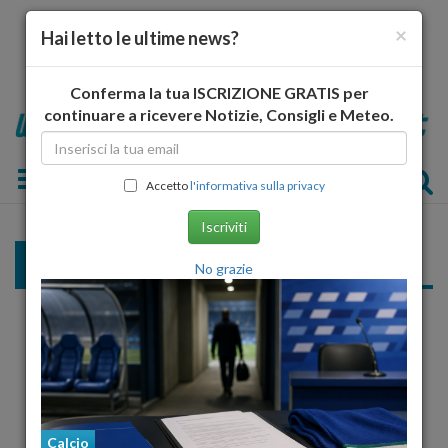
×
Hai letto le ultime news?
Conferma la tua ISCRIZIONE GRATIS per
continuare a ricevere Notizie, Consigli e Meteo.
Toggle navigation
Accetto
l'informativa sulla privacy
Iscriviti
Le squadre
No grazie
«
1
2
3
»
Calcio