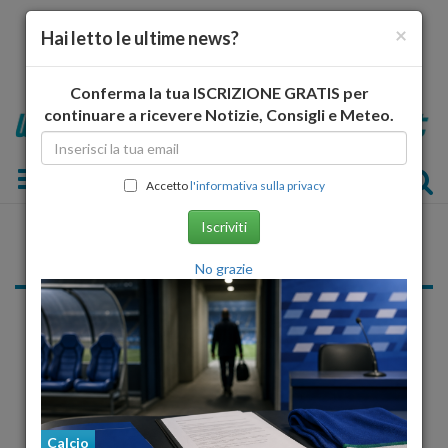
×
Hai letto le ultime news?
Conferma la tua ISCRIZIONE GRATIS per
continuare a ricevere Notizie, Consigli e Meteo.
Toggle navigation
Accetto
l'informativa sulla privacy
Iscriviti
L'Aquila
No grazie
«
1
2
3
4
5
6
7
...
»
Altri Sport
Calcio