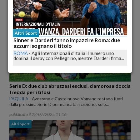
L'AQUILA
-
Venerdi 12 Dicembre si è svolta presso
l’Auditorium del Parco – Renzo Piano L’Aquila, la...
pubblicato il 18/12/2025 19:34
Calcio - Serie D
Altri Sport
Sinner e Darderi fanno impazzire Roma: due
azzurri sognano il titolo
ROMA
-
Agli Internazionali d’Italia il numero uno
domina il derby con Pellegrino, mentre Darderi firma...
Serie D: due club abruzzesi esclusi, clamorosa doccia
fredda per i tifosi
L'AQUILA
-
Avezzano e Castelnuovo Vomano restano fuori
dalla prossima Serie D per mancata iscrizione: solo...
pubblicato il 22/07/2025 11:16
Altri Sport