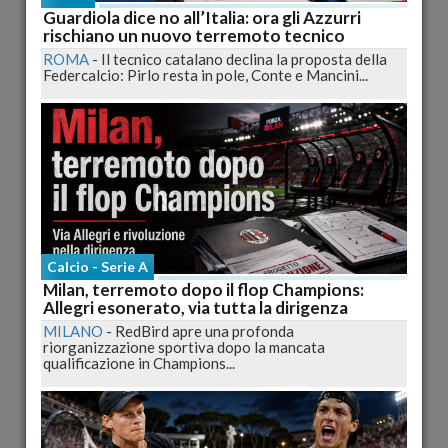
Guardiola dice no all’Italia: ora gli Azzurri
rischiano un nuovo terremoto tecnico
ROMA
-
Il tecnico catalano declina la proposta della
Federcalcio: Pirlo resta in pole, Conte e Mancini...
Karate L’Aquila da applausi: Filippo Caraccia vola
alle finali nazionali FIJLKAM
L'AQUILA
-
Grande giornata per la CPGA Karate L’Aquila ad
Avezzano: oro regionale per Caraccia, medaglie per...
pubblicato il 05/05/2026 19:47
Altri Sport
Calcio - Serie A
Milan, terremoto dopo il flop Champions:
Allegri esonerato, via tutta la dirigenza
MILANO
-
RedBird apre una profonda
riorganizzazione sportiva dopo la mancata
qualificazione in Champions...
Federico Arnone, il talento che illumina il karate
abruzzese: premio CONI e orgoglio regionale