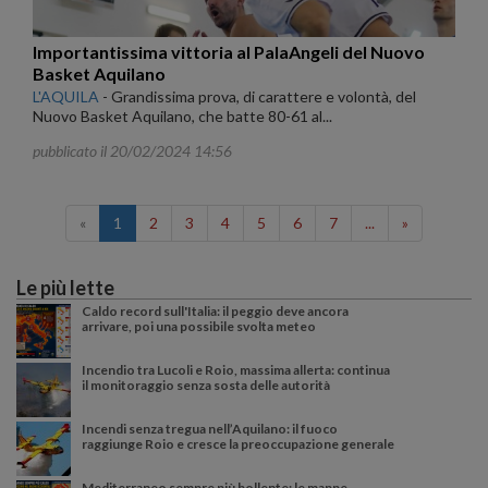
Importantissima vittoria al PalaAngeli del Nuovo
Basket Aquilano
L'AQUILA
-
Grandissima prova, di carattere e volontà, del
Nuovo Basket Aquilano, che batte 80-61 al...
pubblicato il 20/02/2024 14:56
«
1
2
3
4
5
6
7
...
»
Le più lette
Caldo record sull'Italia: il peggio deve ancora
arrivare, poi una possibile svolta meteo
Incendio tra Lucoli e Roio, massima allerta: continua
il monitoraggio senza sosta delle autorità
Incendi senza tregua nell’Aquilano: il fuoco
raggiunge Roio e cresce la preoccupazione generale
Mediterraneo sempre più bollente: le mappe