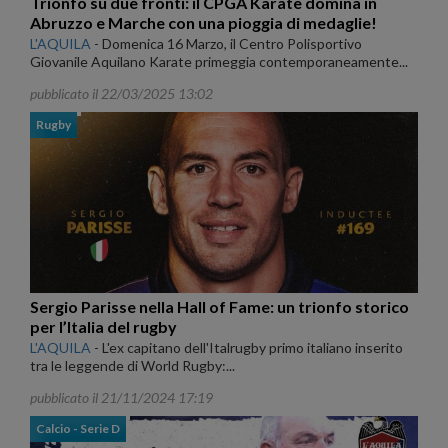
Trionfo su due fronti: il CPGA Karate domina in
Abruzzo e Marche con una pioggia di medaglie!
L'AQUILA
-
Domenica 16 Marzo, il Centro Polisportivo
Giovanile Aquilano Karate primeggia contemporaneamente...
pubblicato il 22/03/2025 13:02
Rugby
Sergio Parisse nella Hall of Fame: un trionfo storico
per l’Italia del rugby
L'AQUILA
-
L'ex capitano dell'Italrugby primo italiano inserito
tra le leggende di World Rugby:...
pubblicato il 21/11/2024 17:19
Calcio - Serie D