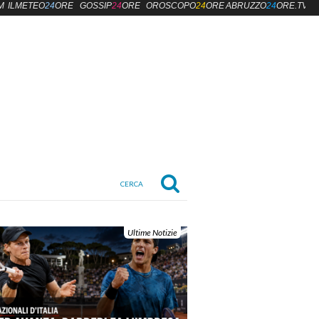
M
ILMETEO
24
ORE
GOSSIP
24
ORE
OROSCOPO
24
ORE
ABRUZZO
24
ORE.TV
Ultime Notizie