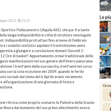
Le più
iugno 2011
21:15
 Sportivo Pallacanestro L'Aquila ASD, che pur fra tante
della lunga indisponibilità in città di strutture omologate
sket, indisponibilità protrattasi fino al mese di Febbraio
 tra i sodalizi cestistici aquilani il trentottesimo anno
i appresta a giungere a conclusione domani Giovedì 2
12 Ore di basket". Appuntamento ormai tradizionale dello
ongeve manifestazioni nel suo genere dell'intero panorama
dizione i trent'anni dalla sua nascita, trent'anni nel corso
rmata con la sola eccezione del 2009, quando le ferite
tessuto sociale dal sisma del 6 Aprile erano veramente
 all'organizzazione di una giornata di festa e
Oros
estione.
one ritrova come proprio scenario la Palestra della Scuola
 che finora dal momento del suo primo allestimento aveva