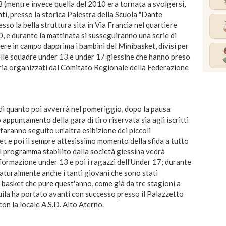
8 (mentre invece quella del 2010 era tornata a svolgersi,
ti, presso la storica Palestra della Scuola "Dante
esso la bella struttura sita in Via Francia nel quartiere
0, e durante la mattinata si susseguiranno una serie di
ere in campo dapprima i bambini del Minibasket, divisi per
 delle squadre under 13 e under 17 giessine che hanno preso
oria organizzati dal Comitato Regionale della Federazione
e di quanto poi avverrà nel pomeriggio, dopo la pausa
 appuntamento della gara di tiro riservata sia agli iscritti
 faranno seguito un'altra esibizione dei piccoli
et e poi il sempre attesissimo momento della sfida a tutto
il programma stabilito dalla società giessina vedrà
formazione under 13 e poi i ragazzi dell'Under 17; durante
naturalmente anche i tanti giovani che sono stati
l basket che pure quest'anno, come già da tre stagioni a
quila ha portato avanti con successo presso il Palazzetto
con la locale A.S.D. Alto Aterno.