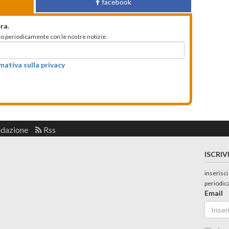
facebook
ra.
mato periodicamente con le nostre notizie.
rmativa sulla privacy
edazione
Rss
ISCRIV
inserisci
periodic
Email