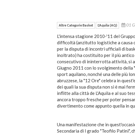
01 G
Altre Categorie Basket
L'Aquila (AQ)
L'intensa stagione 2010-'11 del Gruppo
difficoltà (anzitutto logistiche a causa 
per la disputa di incontri ufficiali di ba
inoltrato) ha costituito per il più antico
consecutivo di ininterrotta attività, s
Giugno 2011 con lo svolgimento della "
sport aquilano, nonché una delle più l
abruzzese, la "12 Ore" celebra in quest'e
dei quali la sua disputa non si è mai fe
inflitte alla città de L'Aquila e al suo 
ancora troppo fresche per poter pensare
divertimento come appunto quella in qu
Una manifestazione che in quest'occasi
Secondaria di I grado "Teofilo Patini",