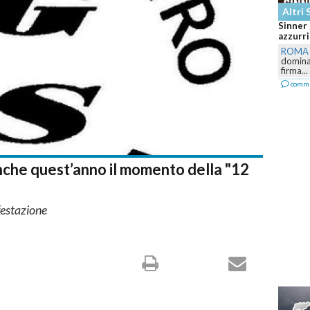
Altri 
Sinner
azzurri
ROMA
domina 
firma...
comm
 anche quest’anno il momento della "12
festazione