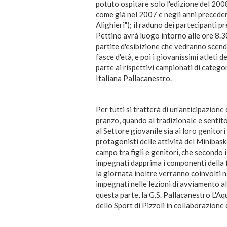
potuto ospitare solo l'edizione del 200
come già nel 2007 e negli anni preceden
Alighieri"); il raduno dei partecipanti pr
Pettino avrà luogo intorno alle ore 8.3
partite d'esibizione che vedranno scend
fasce d'età, e poi i giovanissimi atleti
parte ai rispettivi campionati di categ
Italiana Pallacanestro.
Per tutti si tratterà di un'anticipazion
pranzo, quando al tradizionale e sentito
al Settore giovanile sia ai loro genitori
protagonisti delle attività del Minibask
campo tra figli e genitori, che secondo 
impegnati dapprima i componenti della 
la giornata inoltre verranno coinvolti 
impegnati nelle lezioni di avviamento a
questa parte, la G.S. Pallacanestro L'A
dello Sport di Pizzoli in collaborazione 