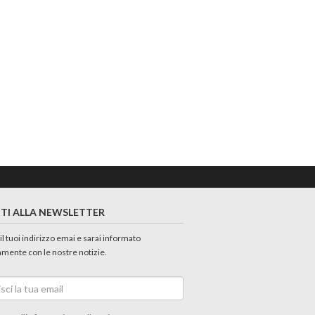
ITI ALLA NEWSLETTER
 il tuoi indirizzo emai e sarai informato
amente con le nostre notizie.