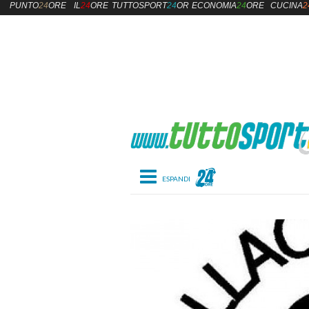
PUNTO
24
ORE
IL
24
ORE
TUTTOSPORT
24
ORE
ECONOMIA
24
ORE
CUCINA
2
Toggle navigation