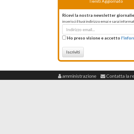
Tieniti Aggiornato
Ricevi la nostra newsletter giornalie
inserisci il tuoi indirizzo emai e sarai infor
Ho preso visione e accetto
l'info
Iscriviti
amministrazione
Contatta la r