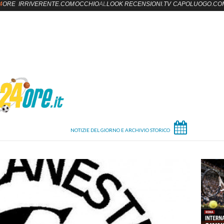
4
ORE
IRRIVERENTE.COM
OCCHIO
AL
LOOK
RECENSIONI.TV
CAPOLUOGO.CO