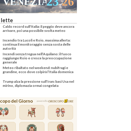
23
26
VENEZIA
 lette
Caldo record sull'Italia: il peggio deve ancora
arrivare, poi una possibile svolta meteo
Incendio tra Lucoli e Roio, massima allerta:
continua il monitoraggio senza sosta delle
autorità
Incendi senza tregua nell’Aquilano: il fuoco
raggiunge Roio e cresce la preoccupazione
generale
Meteo ribaltato nel weekend: nubifragi e
grandine, ecco dove colpirà l’Italia domenica
Trump alza la pressione sull’Iran: basi Usa nel
mirino, diplomazia ormai congelata
copo del Giorno
OROSCOPO
ORE
powered by