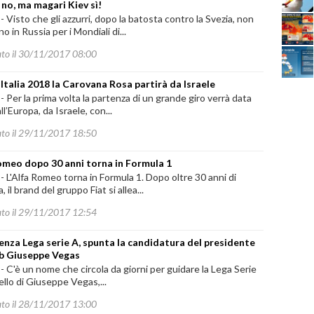
no, ma magari Kiev sì!
-
Visto che gli azzurri, dopo la batosta contro la Svezia, non
o in Russia per i Mondiali di...
ato il 30/11/2017 08:00
'Italia 2018 la Carovana Rosa partirà da Israele
-
Per la prima volta la partenza di un grande giro verrà data
ll’Europa, da Israele, con...
ato il 29/11/2017 18:50
omeo dopo 30 anni torna in Formula 1
-
L'Alfa Romeo torna in Formula 1. Dopo oltre 30 anni di
 il brand del gruppo Fiat si allea...
ato il 29/11/2017 12:54
enza Lega serie A, spunta la candidatura del presidente
b Giuseppe Vegas
-
C'è un nome che circola da giorni per guidare la Lega Serie
ello di Giuseppe Vegas,...
ato il 28/11/2017 13:00