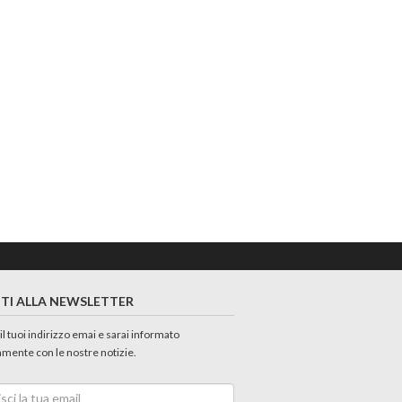
ITI ALLA NEWSLETTER
 il tuoi indirizzo emai e sarai informato
amente con le nostre notizie.