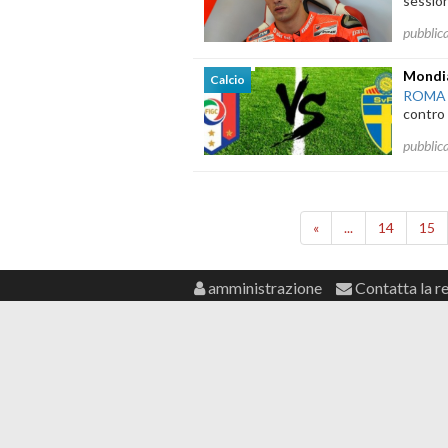
session
pubblic
Mondial
Calcio
ROMA
contro 
pubblic
«
...
14
15
amministrazione
Contatta la r