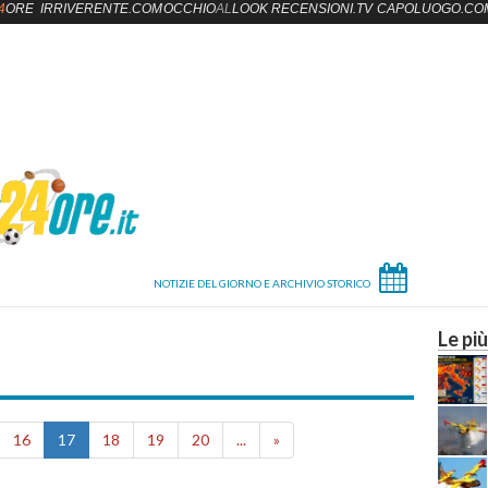
4
ORE
IRRIVERENTE.COM
OCCHIO
AL
LOOK
RECENSIONI.TV
CAPOLUOGO.CO
Le più
16
17
18
19
20
...
»