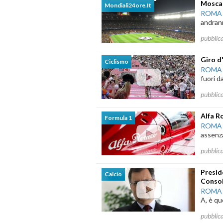
Mosca 
Mondiali24ore.it
ROMA
andrann
pubblic
Giro d
Ciclismo
ROMA
fuori da
pubblic
Alfa R
Formula 1
ROMA
assenza,
pubblic
Presid
Calcio
Conso
ROMA
A, è qu
pubblic