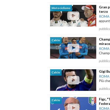
Gran p
Motociclismo
terzo
ROMA
appunta
pubblic
Champi
Calcio
miraco
ROMA
Champio
pubblic
Gigi B
Calcio
ROMA
Più che
pubblic
Figc, 
Calcio
Federa
ROMA