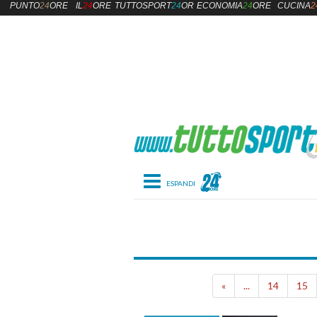
PUNTO
24
ORE
IL
24
ORE
TUTTOSPORT
24
ORE
ECONOMIA
24
ORE
CUCINA
2
Toggle navigation
Roma
«
...
14
15