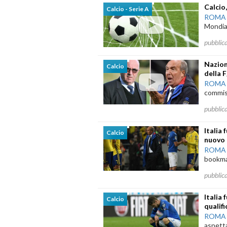
Calcio
Calcio - Serie A
ROMA
Mondiali
pubblic
Nazion
Calcio
della F
ROMA
commiss
pubblic
Italia 
Calcio
nuovo
ROMA
bookmak
pubblic
Italia
Calcio
qualifi
ROMA
aspetta