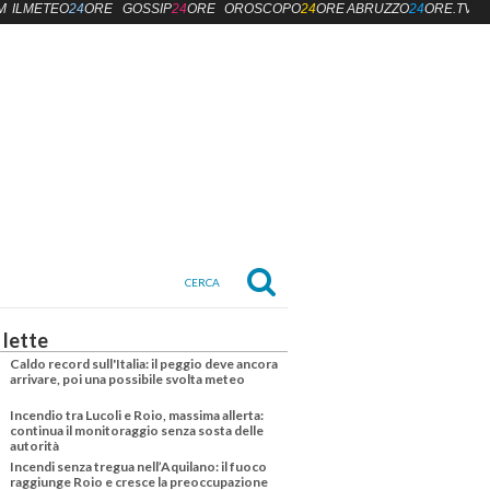
M
ILMETEO
24
ORE
GOSSIP
24
ORE
OROSCOPO
24
ORE
ABRUZZO
24
ORE.TV
 lette
Caldo record sull'Italia: il peggio deve ancora
arrivare, poi una possibile svolta meteo
Incendio tra Lucoli e Roio, massima allerta:
continua il monitoraggio senza sosta delle
autorità
Incendi senza tregua nell’Aquilano: il fuoco
raggiunge Roio e cresce la preoccupazione