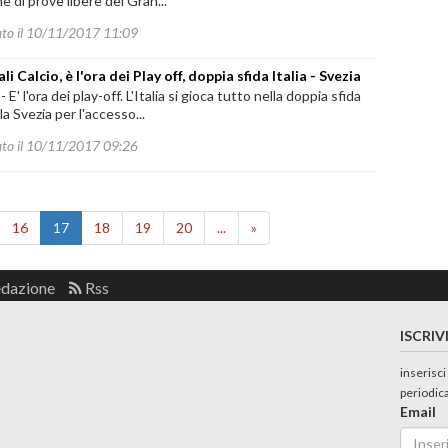
e di prove libere del Gran...
ato il 10/11/2017 11:09
i Calcio, è l'ora dei Play off, doppia sfida Italia - Svezia
-
E' l'ora dei play-off. L'Italia si gioca tutto nella doppia sfida
la Svezia per l'accesso...
ato il 10/11/2017 09:26
16
17
18
19
20
...
»
edazione
Rss
ISCRIV
inserisci
periodic
Email