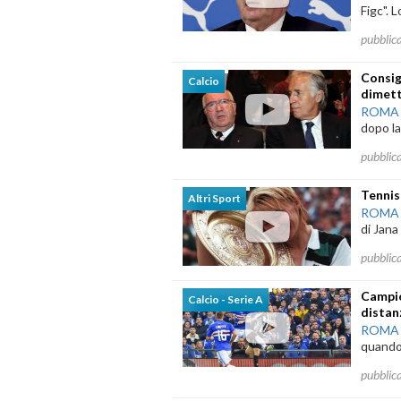
Figc". 
pubblic
Consig
Calcio
dimett
ROMA
dopo la
pubblic
Tennis
Altri Sport
ROMA
di Jana
pubblic
Campio
Calcio - Serie A
distanz
ROMA
quando n
pubblic