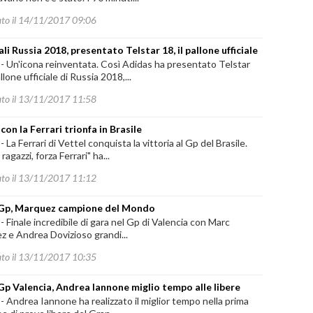
ato il 14/11/2017 09:06
li Russia 2018, presentato Telstar 18, il pallone ufficiale
-
Un'icona reinventata. Così Adidas ha presentato Telstar
allone ufficiale di Russia 2018,...
ato il 13/11/2017 11:58
con la Ferrari trionfa in Brasile
-
La Ferrari di Vettel conquista la vittoria al Gp del Brasile.
ragazzi, forza Ferrari" ha...
ato il 13/11/2017 11:12
Gp, Marquez campione del Mondo
-
Finale incredibile di gara nel Gp di Valencia con Marc
 e Andrea Dovizioso grandi...
ato il 13/11/2017 10:35
p Valencia, Andrea Iannone miglio tempo alle libere
-
Andrea Iannone ha realizzato il miglior tempo nella prima