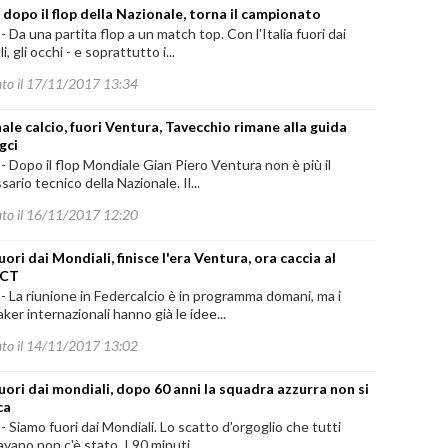
, dopo il flop della Nazionale, torna il campionato
-
Da una partita flop a un match top. Con l'Italia fuori dai
, gli occhi - e soprattutto i...
ato il 17/11/2017 13:34
ale calcio, fuori Ventura, Tavecchio rimane alla guida
gci
-
Dopo il flop Mondiale Gian Piero Ventura non è più il
ario tecnico della Nazionale. Il...
ato il 16/11/2017 12:20
fuori dai Mondiali, finisce l'era Ventura, ora caccia al
 CT
-
La riunione in Federcalcio è in programma domani, ma i
er internazionali hanno già le idee...
ato il 14/11/2017 13:02
 fuori dai mondiali, dopo 60 anni la squadra azzurra non si
ca
-
Siamo fuori dai Mondiali. Lo scatto d'orgoglio che tutti
vano non c'è stato. I 90 minuti...