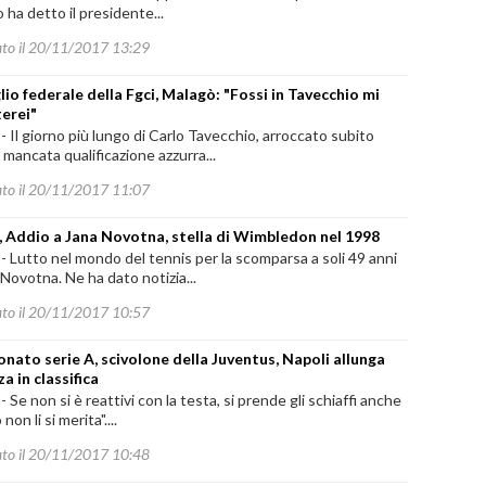
Lo ha detto il presidente...
ato il 20/11/2017 13:29
lio federale della Fgci, Malagò: "Fossi in Tavecchio mi
erei"
-
Il giorno più lungo di Carlo Tavecchio, arroccato subito
 mancata qualificazione azzurra...
ato il 20/11/2017 11:07
, Addio a Jana Novotna, stella di Wimbledon nel 1998
-
Lutto nel mondo del tennis per la scomparsa a soli 49 anni
 Novotna. Ne ha dato notizia...
ato il 20/11/2017 10:57
nato serie A, scivolone della Juventus, Napoli allunga
a in classifica
-
Se non si è reattivi con la testa, si prende gli schiaffi anche
on li si merita"....
ato il 20/11/2017 10:48