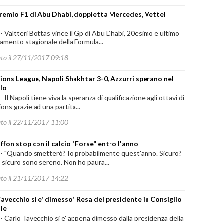
remio F1 di Abu Dhabi, doppietta Mercedes, Vettel
-
Valtteri Bottas vince il Gp di Abu Dhabi, 20esimo e ultimo
mento stagionale della Formula...
ato il 27/11/2017 09:18
ons League, Napoli Shakhtar 3-0, Azzurri sperano nel
lo
-
Il Napoli tiene viva la speranza di qualificazione agli ottavi di
ns grazie ad una partita...
ato il 22/11/2017 11:00
uffon stop con il calcio "Forse" entro l'anno
-
"Quando smetterò? Io probabilmente quest'anno. Sicuro?
 sicuro sono sereno. Non ho paura...
ato il 21/11/2017 14:22
"Tavecchio si e' dimesso" Resa del presidente in Consiglio
le
-
Carlo Tavecchio si e' appena dimesso dalla presidenza della