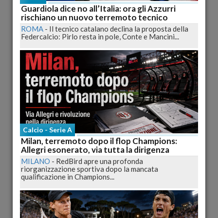
Guardiola dice no all’Italia: ora gli Azzurri
rischiano un nuovo terremoto tecnico
ROMA
-
Il tecnico catalano declina la proposta della
Federcalcio: Pirlo resta in pole, Conte e Mancini...
L'Aquila Rugby 1936, la partita con il Mogliano
Designazioni della II giornata di Eccellenza: anticipata alle
15.00 L'Aquila - Mogliano Il CNAr,...
pubblicato il 26/09/2012 16:21
Calcio - Serie A
Milan, terremoto dopo il flop Champions:
Allegri esonerato, via tutta la dirigenza
MILANO
-
RedBird apre una profonda
riorganizzazione sportiva dopo la mancata
qualificazione in Champions...
Presentazione ufficiale squadra Gran Sasso Rugby
L'AQUILA
-
Giovedì 27 settembre, con inizio alle ore 18, presso
“Casa Onna” nella frazione aquilana di Onna,...