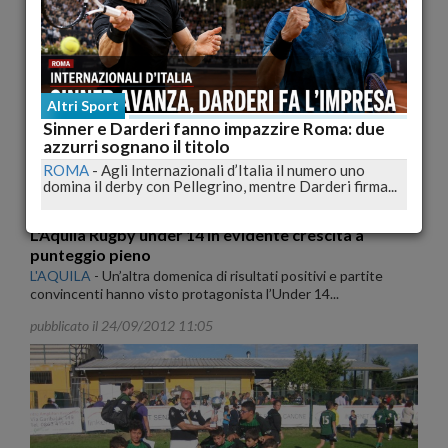
pubblicato il 24/09/2012 11:27
Altri Sport
Sinner e Darderi fanno impazzire Roma: due
azzurri sognano il titolo
ROMA
-
Agli Internazionali d’Italia il numero uno
domina il derby con Pellegrino, mentre Darderi firma...
L'Aquila Rugby under 14 in evidente crescita a
punteggio pieno
L'AQUILA
-
Un’altra domenica di risultati positivi e partite
convincenti hanno visto protagonista l’Under 14...
pubblicato il 24/09/2012 11:05