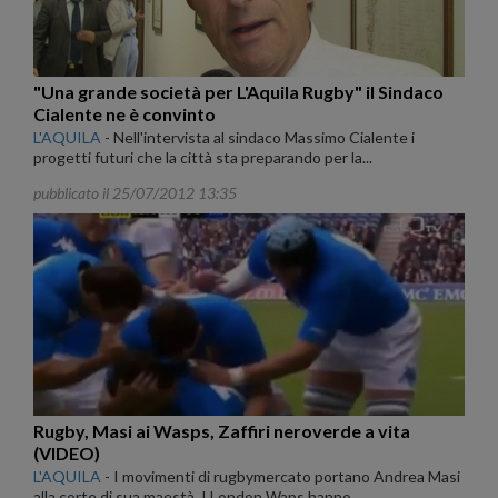
"Una grande società per L'Aquila Rugby" il Sindaco
Cialente ne è convinto
L'AQUILA
-
Nell'intervista al sindaco Massimo Cialente i
progetti futuri che la città sta preparando per la...
pubblicato il 25/07/2012 13:35
Rugby, Masi ai Wasps, Zaffiri neroverde a vita
(VIDEO)
L'AQUILA
-
I movimenti di rugbymercato portano Andrea Masi
alla corte di sua maestà. I London Waps hanno...