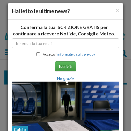
×
Hai letto le ultime news?
Conferma la tua ISCRIZIONE GRATIS per
continuare a ricevere Notizie, Consigli e Meteo.
Toggle navigation
Accetto
l'informativa sulla privacy
Iscriviti
Rugby
No grazie
«
...
6
7
8
9
10
11
12
...
»
Calcio