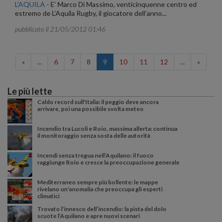
L'AQUILA
-
E’ Marco Di Massimo, venticinquenne centro ed
estremo de L’Aquila Rugby, il giocatore dell’anno...
pubblicato il 21/05/2012 01:46
«
...
6
7
8
9
10
11
12
...
»
Le più lette
Caldo record sull'Italia: il peggio deve ancora
arrivare, poi una possibile svolta meteo
Incendio tra Lucoli e Roio, massima allerta: continua
il monitoraggio senza sosta delle autorità
Incendi senza tregua nell’Aquilano: il fuoco
raggiunge Roio e cresce la preoccupazione generale
Mediterraneo sempre più bollente: le mappe
rivelano un'anomalia che preoccupa gli esperti
climatici
Trovato l’innesco dell’incendio: la pista del dolo
scuote l’Aquilano e apre nuovi scenari