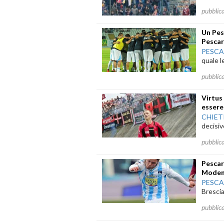
pubblic
Un Pes
Pescar
PESC
quale l
pubblic
Virtus
essere
CHIET
decisiv
pubblic
Pescar
Mode
PESC
Brescia
pubblic