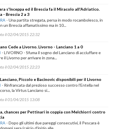
ara s'Inceppa ed il Brescia fa il Miracolo all'Adriatico.
a - Brescia 2 a 3
ARA
-
Una partita stregata, persa in modo rocambolesco, in
n un Brescia affamatissimo ma in 10...
ato il 02/04/2015 22:32
ciano Cede a Livorno. Livorno - Lanciano 1 a 0
I
-
LIVORNO - Sfuma il sogno del Lanciano di acciuffare e
e il Livorno per arrivare in zona...
ato il 02/04/2015 22:23
Lanciano, Piccolo e Bacinovic disponibili per il Livorno
I
-
Rinfrancata dal prezioso successo contro l'Entella nel
corso, la Virtus Lanciano si...
ato il 01/04/2015 13:08
a, chances per Pettinari in coppia con Melchiorri contro
cia
ARA
-
Dopo gli ultimi due pareggi consecutivi, il Pescara è
domani sera (calcio d'inizio alle...