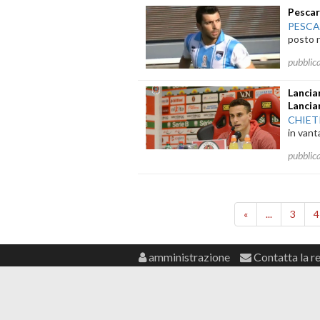
Pescar
PESC
posto ne
pubblic
Lancia
Lancia
CHIET
in vant
pubblic
«
...
3
4
amministrazione
Contatta la r