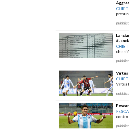
Aggres
CHIET
presunt
pubblic
Lancia
#Lanci
CHIET
che si 
pubblic
Virtus
CHIET
Virtus 
pubblic
Pescar
PESC
contro i
pubblic