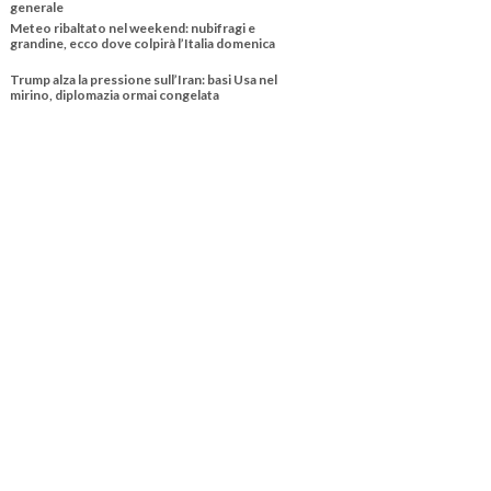
generale
Meteo ribaltato nel weekend: nubifragi e
grandine, ecco dove colpirà l’Italia domenica
Trump alza la pressione sull’Iran: basi Usa nel
mirino, diplomazia ormai congelata