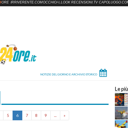
4
ORE
IRRIVERENTE.COM
OCCHIO
AL
LOOK
RECENSIONI.TV
CAPOLUOGO.CO
Le più
5
6
7
8
9
...
»