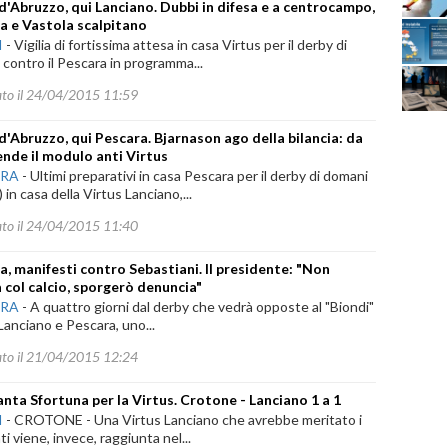
d'Abruzzo, qui Lanciano. Dubbi in difesa e a centrocampo,
 e Vastola scalpitano
I
-
Vigilia di fortissima attesa in casa Virtus per il derby di
contro il Pescara in programma...
ato il 24/04/2015 11:59
d'Abruzzo, qui Pescara. Bjarnason ago della bilancia: da
pende il modulo anti Virtus
ARA
-
Ultimi preparativi in casa Pescara per il derby di domani
) in casa della Virtus Lanciano,...
ato il 24/04/2015 11:40
a, manifesti contro Sebastiani. Il presidente: "Non
a col calcio, sporgerò denuncia"
ARA
-
A quattro giorni dal derby che vedrà opposte al "Biondi"
Lanciano e Pescara, uno...
ato il 21/04/2015 12:24
anta Sfortuna per la Virtus. Crotone - Lanciano 1 a 1
I
-
CROTONE - Una Virtus Lanciano che avrebbe meritato i
ti viene, invece, raggiunta nel...