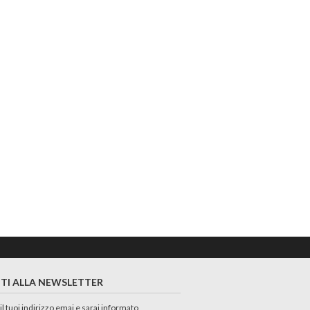
ITI ALLA NEWSLETTER
 il tuoi indirizzo emai e sarai informato