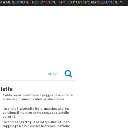
M
ILMETEO
24
ORE
GOSSIP
24
ORE
OROSCOPO
24
ORE
ABRUZZO
24
ORE.TV
 lette
Caldo record sull'Italia: il peggio deve ancora
arrivare, poi una possibile svolta meteo
Incendio tra Lucoli e Roio, massima allerta:
continua il monitoraggio senza sosta delle
autorità
Incendi senza tregua nell’Aquilano: il fuoco
raggiunge Roio e cresce la preoccupazione