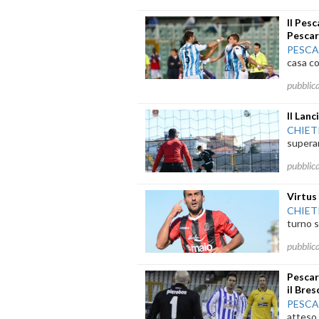
Il Pesc
Pescar
PESC
casa co
pubblic
Il Lan
CHIET
superar
pubblic
Virtus 
CHIET
turno s
pubblic
Pescar
il Bres
PESC
atteso 