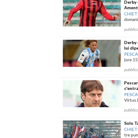
Derby 
Amenta
CHIET
domani 
pubblic
Derby 
lui di
PESC
(ore 15
pubblic
Pescar
c'entr
PESC
Virtus 
pubblic
Solo T
CHIET
tre pun