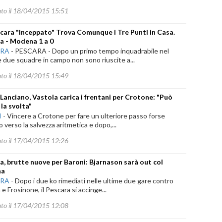
ato il 18/04/2015 15:51
cara "Inceppato" Trova Comunque i Tre Punti in Casa.
a - Modena 1 a 0
ARA
-
PESCARA - Dopo un primo tempo inquadrabile nel
e due squadre in campo non sono riuscite a...
ato il 18/04/2015 15:49
 Lanciano, Vastola carica i frentani per Crotone: "Può
 la svolta"
I
-
Vincere a Crotone per fare un ulteriore passo forse
o verso la salvezza aritmetica e dopo,...
ato il 17/04/2015 12:26
a, brutte nuove per Baroni: Bjarnason sarà out col
na
ARA
-
Dopo i due ko rimediati nelle ultime due gare contro
 e Frosinone, il Pescara si accinge...
ato il 17/04/2015 12:08