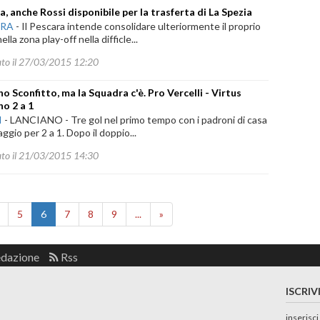
a, anche Rossi disponibile per la trasferta di La Spezia
ARA
-
Il Pescara intende consolidare ulteriormente il proprio
lla zona play-off nella difficle...
ato il 27/03/2015 12:20
no Sconfitto, ma la Squadra c'è. Pro Vercelli - Virtus
no 2 a 1
I
-
LANCIANO - Tre gol nel primo tempo con i padroni di casa
aggio per 2 a 1. Dopo il doppio...
ato il 21/03/2015 14:30
5
6
7
8
9
...
»
edazione
Rss
ISCRIV
inserisci