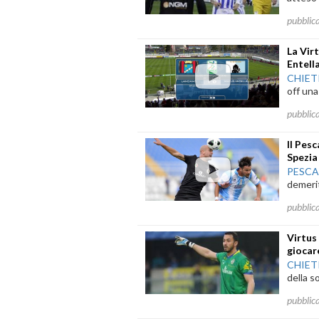
pubblic
La Vir
Entella
CHIET
off una
pubblic
Il Pes
Spezia
PESC
demerit
pubblic
Virtus
giocar
CHIET
della s
pubblic