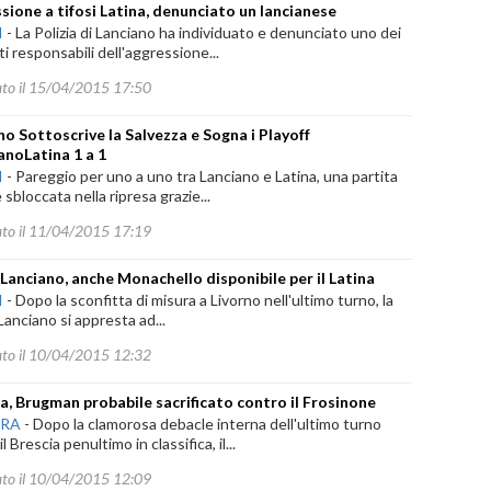
sione a tifosi Latina, denunciato un lancianese
I
-
La Polizia di Lanciano ha individuato e denunciato uno dei
i responsabili dell'aggressione...
ato il 15/04/2015 17:50
no Sottoscrive la Salvezza e Sogna i Playoff
anoLatina 1 a 1
I
-
Pareggio per uno a uno tra Lanciano e Latina, una partita
è sbloccata nella ripresa grazie...
ato il 11/04/2015 17:19
 Lanciano, anche Monachello disponibile per il Latina
I
-
Dopo la sconfitta di misura a Livorno nell'ultimo turno, la
Lanciano si appresta ad...
ato il 10/04/2015 12:32
a, Brugman probabile sacrificato contro il Frosinone
ARA
-
Dopo la clamorosa debacle interna dell'ultimo turno
l Brescia penultimo in classifica, il...
ato il 10/04/2015 12:09