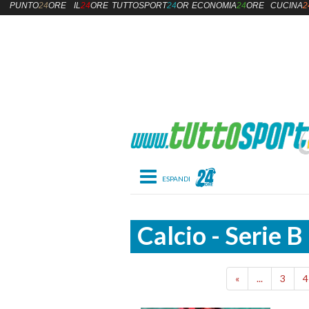
PUNTO
24
ORE
IL
24
ORE
TUTTOSPORT
24
ORE
ECONOMIA
24
ORE
CUCINA
2
Toggle navigation
Calcio - Serie B
«
...
3
4