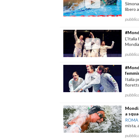
Simona 
libero a
pubblic
#Mondi
L'Itali
Mondial
pubblic
#Mondi
femmin
Italia 
fiorett
pubblic
Mondia
a squa
ROMA
mista, 
pubblic