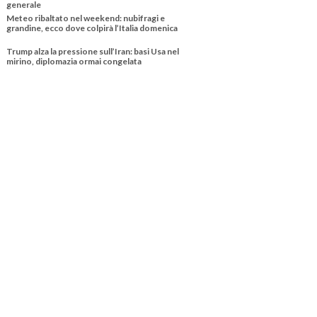
generale
Meteo ribaltato nel weekend: nubifragi e
grandine, ecco dove colpirà l’Italia domenica
Trump alza la pressione sull’Iran: basi Usa nel
mirino, diplomazia ormai congelata