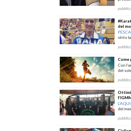
pubblic
#Karat
del mo
PESC
vinto l
pubblic
Come p
Con l’a
del sol
pubblic
Ottimi
FIGM
L'AQU
dei mae
pubblic
Ciclis