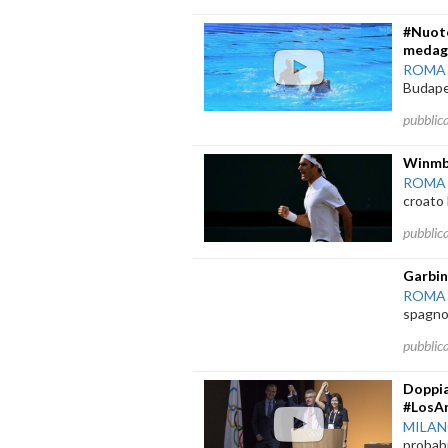
#Nuoto
medagl
ROMA
Budape
pubblic
Winmbl
ROMA
croato 
pubblic
Garbin
ROMA
spagnol
pubblic
Doppia
#LosAn
MILA
probabi