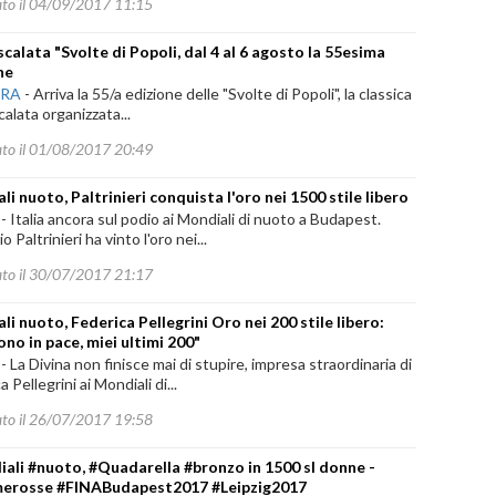
ato il 04/09/2017 11:15
calata "Svolte di Popoli, dal 4 al 6 agosto la 55esima
ne
ARA
-
Arriva la 55/a edizione delle "Svolte di Popoli", la classica
alata organizzata...
ato il 01/08/2017 20:49
li nuoto, Paltrinieri conquista l'oro nei 1500 stile libero
-
Italia ancora sul podio ai Mondiali di nuoto a Budapest.
 Paltrinieri ha vinto l'oro nei...
ato il 30/07/2017 21:17
li nuoto, Federica Pellegrini Oro nei 200 stile libero:
ono in pace, miei ultimi 200"
-
La Divina non finisce mai di stupire, impresa straordinaria di
 Pellegrini ai Mondiali di...
ato il 26/07/2017 19:58
ali #nuoto, #Quadarella #bronzo in 1500 sl donne -
merosse #FINABudapest2017 #Leipzig2017