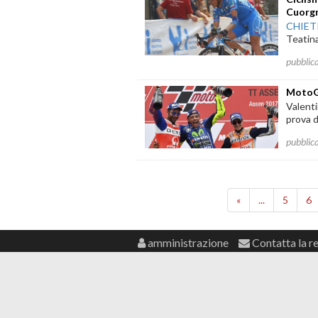
Cuorg
CHIET
Teatina
pubblic
MotoGp
Valenti
prova d
pubblic
«
...
5
6
amministrazione
Contatta la r