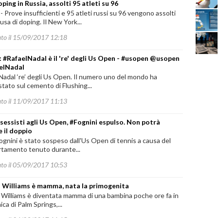
ping in Russia, assolti 95 atleti su 96
-
Prove insufficienti e 95 atleti russi su 96 vengono assolti
cusa di doping. Il New York...
ato il 15/09/2017 12:18
: #RafaelNadal è il 're' degli Us Open - #usopen @usopen
elNadal
Nadal ‘re’ degli Us Open. Il numero uno del mondo ha
tato sul cemento di Flushing...
ato il 11/09/2017 11:13
i sessisti agli Us Open, #Fognini espulso. Non potrà
e il doppio
ognini è stato sospeso dall'Us Open di tennis a causa del
tamento tenuto durante...
ato il 05/09/2017 10:53
 Williams è mamma, nata la primogenita
 Williams è diventata mamma di una bambina poche ore fa in
nica di Palm Springs,...