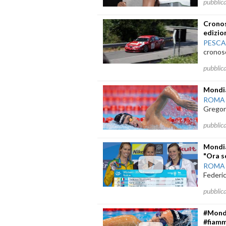
pubblic
Cronos
edizio
PESC
cronosc
pubblic
Mondia
ROMA
Gregorio
pubblic
Mondia
"Ora s
ROMA
Federica
pubblic
#Mondi
#fiam