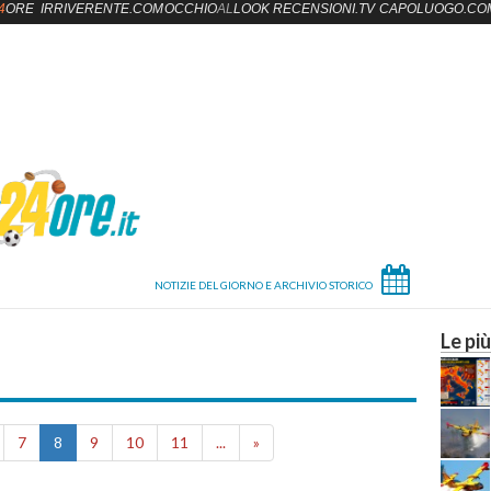
4
ORE
IRRIVERENTE.COM
OCCHIO
AL
LOOK
RECENSIONI.TV
CAPOLUOGO.CO
Le più
7
8
9
10
11
...
»