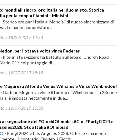
: mondiali sincro, oro Italia nel duo misto. Storica
ia per la coppia Flamini - Minisini
-
Storico oro per l'Italia ai Mondiali di nuoto sincronizzato di
st. Lo hanno conquistato...
ato il 18/07/2017 11:54
edon, per l'ottava volta vince Federer
-
Il tennista svizzero ha battuto sull'erba di Church Road il
Marin Cilic col punteggio di...
ato il 16/07/2017 18:15
e Muguruza Affonda Venus Williams e Vince Wimbledon!
-
Garbine Muguruza vince il torneo di Wimbledon. La 23enne
a si è imposta nettamente in due...
ato il 16/07/2017 10:33
 assegnazione dei #GiochiOlimpici: #Cio, #Parigi2024 e
geles2028, Stop Italia #Olimpiadi
NO
-
Parigi 2024 e Los Angeles 2028. O forse - ma meno
lmente - il contrario. Ovvero, i Giochi...