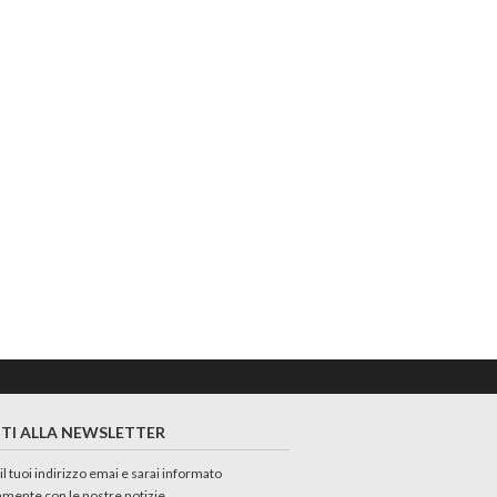
ITI ALLA NEWSLETTER
 il tuoi indirizzo emai e sarai informato
amente con le nostre notizie.