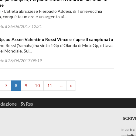
ne'
I
-
L'atleta abruzzese Pierpaolo Addesi, di Torrevecchia
, conquista un oro e un argento ai...
ato il 26/06/2017 12:21
, ad Assen Valentino Rossi Vince e riapre il campionato
no Rossi (Yamaha) ha vinto il Gp d'Olanda di MotoGp, ottava
el Mondiale. Sul...
ato il 26/06/2017 09:19
7
8
9
10
11
...
»
edazione
Rss
ISCRIV
inserisci
periodic