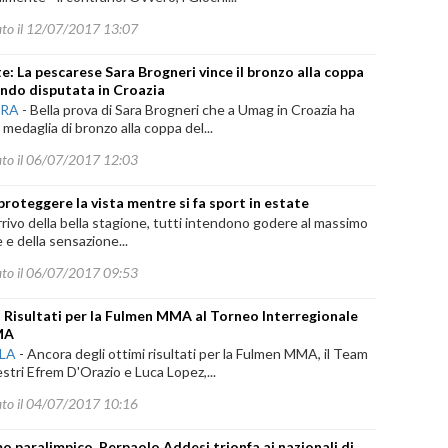
ato il 12/07/2017 13:07
e: La pescarese Sara Brogneri vince il bronzo alla coppa
ndo disputata in Croazia
ARA
-
Bella prova di Sara Brogneri che a Umag in Croazia ha
a medaglia di bronzo alla coppa del...
ato il 06/07/2017 12:03
roteggere la vista mentre si fa sport in estate
rrivo della bella stagione, tutti intendono godere al massimo
e e della sensazione...
ato il 06/07/2017 09:53
 Risultati per la Fulmen MMA al Torneo Interregionale
MA
ILA
-
Ancora degli ottimi risultati per la Fulmen MMA, il Team
stri Efrem D'Orazio e Luca Lopez,...
ato il 04/07/2017 10:16
mo paralimpico, Perpaolo Addesi trionfa ai nazionali di