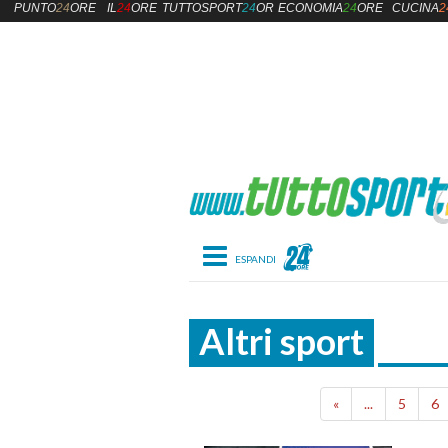
PUNTO
24
ORE
IL
24
ORE
TUTTOSPORT
24
ORE
ECONOMIA
24
ORE
CUCINA
2
Toggle navigation
Altri sport
«
...
5
6