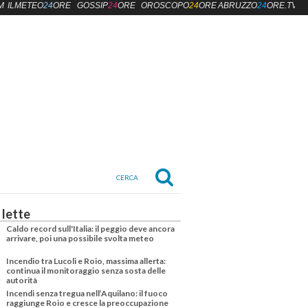
M
ILMETEO
24
ORE
GOSSIP
24
ORE
OROSCOPO
24
ORE
ABRUZZO
24
ORE.TV
 lette
Caldo record sull'Italia: il peggio deve ancora
arrivare, poi una possibile svolta meteo
Incendio tra Lucoli e Roio, massima allerta:
continua il monitoraggio senza sosta delle
autorità
Incendi senza tregua nell’Aquilano: il fuoco
raggiunge Roio e cresce la preoccupazione