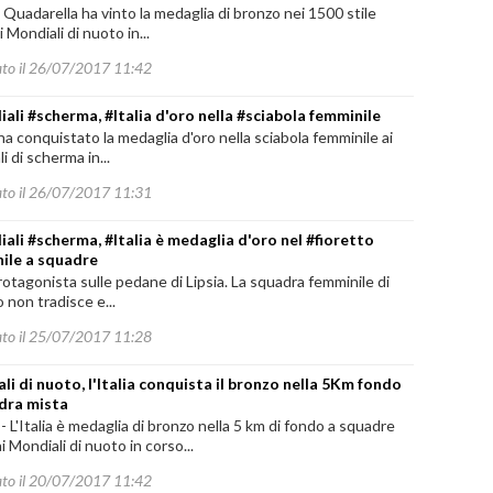
Quadarella ha vinto la medaglia di bronzo nei 1500 stile
i Mondiali di nuoto in...
ato il 26/07/2017 11:42
ali #scherma, #Italia d'oro nella #sciabola femminile
a ha conquistato la medaglia d'oro nella sciabola femminile ai
i di scherma in...
ato il 26/07/2017 11:31
ali #scherma, #Italia è medaglia d'oro nel #fioretto
ile a squadre
protagonista sulle pedane di Lipsia. La squadra femminile di
o non tradisce e...
ato il 25/07/2017 11:28
li di nuoto, l'Italia conquista il bronzo nella 5Km fondo
dra mista
-
L'Italia è medaglia di bronzo nella 5 km di fondo a squadre
ai Mondiali di nuoto in corso...
ato il 20/07/2017 11:42