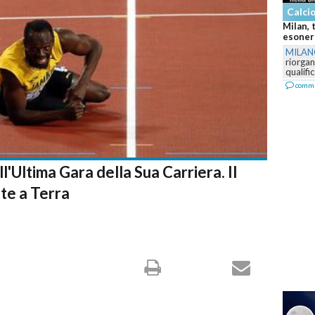
Calcio
Milan, 
esonera
MILA
riorga
qualifi
comm
ll'Ultima Gara della Sua Carriera. Il
te a Terra