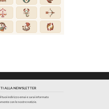
ITI ALLA NEWSLETTER
 il tuoi indirizzo emai e sarai informato
amente con le nostre notizie.