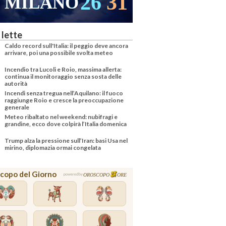
26
31
MILANO
 lette
Caldo record sull'Italia: il peggio deve ancora
arrivare, poi una possibile svolta meteo
Incendio tra Lucoli e Roio, massima allerta:
continua il monitoraggio senza sosta delle
autorità
Incendi senza tregua nell’Aquilano: il fuoco
raggiunge Roio e cresce la preoccupazione
generale
Meteo ribaltato nel weekend: nubifragi e
grandine, ecco dove colpirà l’Italia domenica
Trump alza la pressione sull’Iran: basi Usa nel
mirino, diplomazia ormai congelata
copo del Giorno
OROSCOPO
ORE
powered by