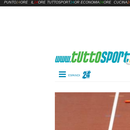
PUNTO
24
ORE
IL
24
ORE
TUTTOSPORT
24
ORE
ECONOMIA
24
ORE
CUCINA
2
Toggle navigation