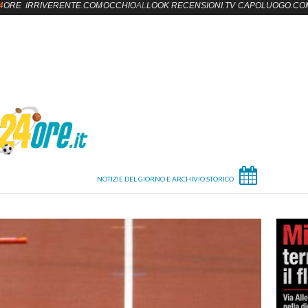
4
ORE
IRRIVERENTE.COM
OCCHIO
AL
LOOK
RECENSIONI.TV
CAPOLUOGO.CO