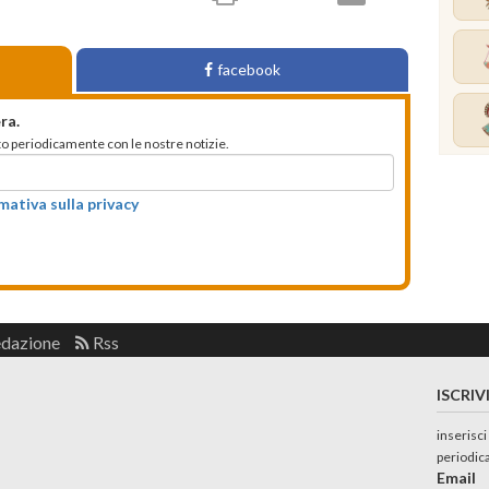
facebook
ra.
mato periodicamente con le nostre notizie.
rmativa sulla privacy
edazione
Rss
ISCRIV
inserisci
periodic
Email