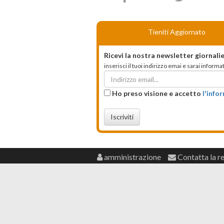
Tieniti Aggiornato
Ricevi la nostra newsletter giornalie
inserisci il tuoi indirizzo emai e sarai infor
Ho preso visione e accetto
l'info
Iscriviti
amministrazione
Contatta la r