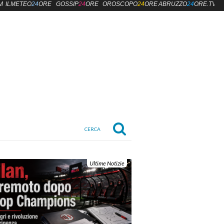
M
ILMETEO
24
ORE
GOSSIP
24
ORE
OROSCOPO
24
ORE
ABRUZZO
24
ORE.TV
Ultime Notizie