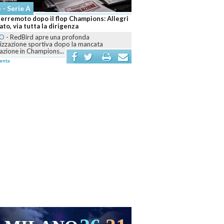
 - Serie A
terremoto dopo il flop Champions: Allegri
to, via tutta la dirigenza
NO
-
RedBird apre una profonda
nizzazione sportiva dopo la mancata
cazione in Champions...
enta