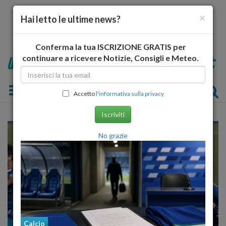
×
Hai letto le ultime news?
Conferma la tua ISCRIZIONE GRATIS per
continuare a ricevere Notizie, Consigli e Meteo.
Toggle navigation
Accetto
l'informativa sulla privacy
Iscriviti
No grazie
Calcio