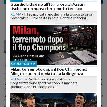
Rugby
Guardiola dice no all’Italia: ora gli Azzurri
Rugby Internazionale tra Italia e Inghilterra
rischiano un nuovo terremoto tecnico
in Occasione del 15° Anniversario del
ROMA
-
Il tecnico catalano declina la proposta della
Federcalcio: Pirlo resta in pole, Conte e Mancini...
Terremoto
22
23
MILANO
Calcio - Serie A
14 Ottobre 2023
14:41
Rugby
L'Aquila (AQ)
Milan, terremoto dopo il flop Champions:
Allegri esonerato, via tutta la dirigenza
Il prossimo 6 aprile del 2024 segnerà il quindicesimo anniversario
MILANO
-
RedBird apre una profonda
del terremoto del 2009, e in questa occasione, lo stadio 'Tommaso
riorganizzazione sportiva dopo la mancata
Fattori' all'Aquila sarà il palcoscenico di un match internazionale tra
qualificazione in Champions...
le rappresentative Under 19 di Italia e Inghilterra.
La decisione di ospitare questo importante evento sportivo è stata
ratificata dal Consiglio della Federazione Italiana Rugby. La partita
tra i giovani azzurri e i pari età britannici è inserita nel calendario dei