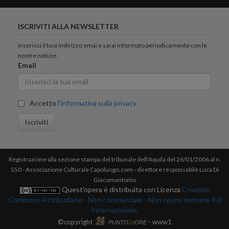
ISCRIVITI ALLA NEWSLETTER
inserisci il tuoi indirizzo emai e sarai informato periodicamente con le
nostre notizie.
Email
Accetto
l'informativa sulla privacy
Iscriviti
Registrazione alla sezione stampa del tribunale dell'Aquila del 26/01/2006 al n.
550 - Associazione Culturale Capoluogo.com - direttore responsabile Luca Di
Giacomantonio
Quest'opera è distribuita con Licenza
Creative
Commons Attribuzione - Non commerciale - Non opere derivate 4.0
Internazionale.
©copyright
- www1
PUNTO
24
ORE