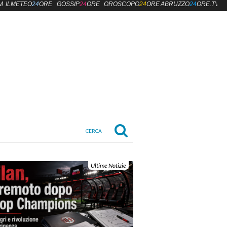
M
ILMETEO
24
ORE
GOSSIP
24
ORE
OROSCOPO
24
ORE
ABRUZZO
24
ORE.TV
Ultime Notizie