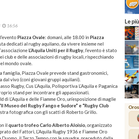
2
MILANO
Le più
3
16:56
ll’evento
Piazza Ovale
: domani, alle 18.00 in
Piazza
festa dedicati al rugby aquilano, da vivere insieme nel
l’associazione
L’Aquila Uniti per il Rugby
, l’evento è stato
 club e delle associazioni di rugby locali, rispecchiando
 del mondo ovale.
la famiglia, Piazza Ovale prevede stand gastronomici,
a dal vivo (coni giovani gruppi aquilani).
asso Rugby, Cus L’Aquila, Polisportiva L’Aquila e Paganica
roprio stand per incontrare gli appassionati.
d di L’Aquila e delle Fiamme Oro, un’esposizione di maglie
“Il Museo del Rugby Fango e Sudore” e “Rugby Club
Oros
stra fotografica con gli scatti di Roberto Grillo.
n il
quarto trofeo Carlo Alberto Aloisio
, organizzato
l prato del Fattori, L’Aquila Rugby 1936 e Fiamme Oro
zza Duomo, il Terzo Tempo con le squadre, preceduto dalla