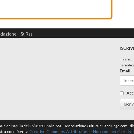
edazione
Rss
ISCRIV
inserisci
periodic
Email
Acc
Iscriv
nale dell'Aquila del 26/01/2006 al n. 550 - Associazione Culturale Capoluogo.com - 
ita con Licenza
Creative Commons Attribuzione - Non commerciale - Non 