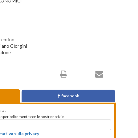
RONOMICI
rentino
iano Giorgini
ndone
facebook
ra.
mato periodicamente con le nostre notizie.
rmativa sulla privacy