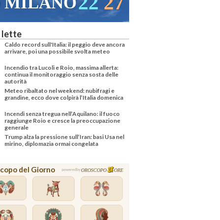
2
27
21
29
VENEZIA
 lette
Caldo record sull'Italia: il peggio deve ancora
arrivare, poi una possibile svolta meteo
Incendio tra Lucoli e Roio, massima allerta:
continua il monitoraggio senza sosta delle
autorità
Meteo ribaltato nel weekend: nubifragi e
grandine, ecco dove colpirà l’Italia domenica
Incendi senza tregua nell’Aquilano: il fuoco
raggiunge Roio e cresce la preoccupazione
generale
Trump alza la pressione sull’Iran: basi Usa nel
mirino, diplomazia ormai congelata
copo del Giorno
OROSCOPO
ORE
powered by