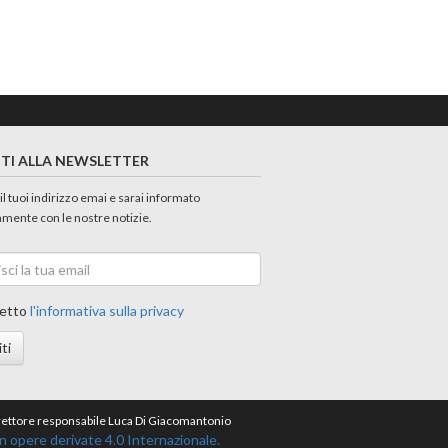
ITI ALLA NEWSLETTER
 il tuoi indirizzo emai e sarai informato
amente con le nostre notizie.
etto
l'informativa sulla privacy
iti
direttore responsabile Luca Di Giacomantonio
opere derivate 4.0 Internazionale.