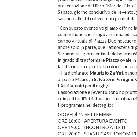
presentazione del libro “Mar del Plata” 
Sabato, giorno conclusivo dell’evento, gl
saranno allestiti i divertenti gonfiabili.
“Con questo evento vogliamo offrire la 
condivisione che il rugby incarna ed esa
campo virtuale di Piazza Duomo, cuore de
anche solo in parte, quell’atmosfera di 
Saranno tre giorni animati da bella musi
in grado di trasformare Piazza ovale in 
la città intera e per tutti coloro che v
– Ha dichiarato
Maurizio Zaffiri
, band
al padre Mauro, a
Salvatore Perugini, 
L’Aquila, uniti per il rugby.
L’associazione e l’evento sono no profit 
coinvolti nell’iniziativa per l’autofinan
Il programma nel dettaglio:
GIOVEDÌ 12 SETTEMBRE
ORE 18:00 - APERTURA EVENTO
ORE 19:00 - INCONTRO ATLETI
ORE 20:00 - STAND GASTRONOMICI