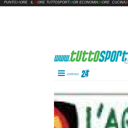
PUNTO
24
ORE
IL
24
ORE
TUTTOSPORT
24
ORE
ECONOMIA
24
ORE
CUCINA
2
Toggle navigation