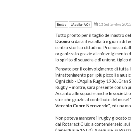
11 Settembre 201
Rugby
L'Aquila (AQ)
Tutto pronto per il taglio del nastro de
Duomo
si darà il via alla tre giorni di 
centro storico cittadino. Promosso dal
organizzato grazie al coinvolgimento dei
lo spirito di squadra e di unione, tipico
Pensato per il coinvolgimento di tutta 
intrattenimento per i più piccoli e music
Ogni club - L’Aquila Rugby 1936, Gran S
Rugby – inoltre, sarà presente con un p
Accanto alle squadre anche le società ol
storiche grazie al contributo dei musei
Vecchio Cuore Neroverde”
, ed una mo
Non poteva mancare il rugby giocato co
dal Rotaract Club: a contenderselo, su
(venerdì alle 16.00). A seguire, in Pia