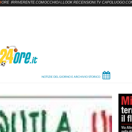
4
ORE
IRRIVERENTE.COM
OCCHIO
AL
LOOK
RECENSIONI.TV
CAPOLUOGO.CO