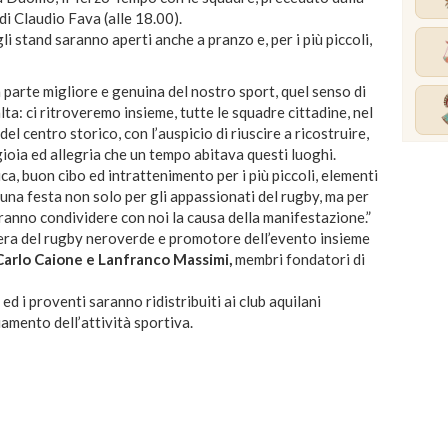
di Claudio Fava (alle 18.00).
i stand saranno aperti anche a pranzo e, per i più piccoli,
parte migliore e genuina del nostro sport, quel senso di
lta: ci ritroveremo insieme, tutte le squadre cittadine, nel
l centro storico, con l’auspicio di riuscire a ricostruire,
gioia ed allegria che un tempo abitava questi luoghi.
ca, buon cibo ed intrattenimento per i più piccoli, elementi
una festa non solo per gli appassionati del rugby, ma per
orranno condividere con noi la causa della manifestazione.”
iera del rugby neroverde e promotore dell’evento insieme
Carlo Caione e Lanfranco Massimi,
membri fondatori di
ed i proventi saranno ridistribuiti ai club aquilani
ziamento dell’attività sportiva.