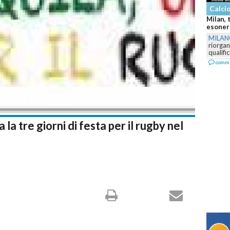
Calcio - Serie A
Milan, terremoto dopo il flop C
esonerato, via tutta la dirigenz
MILANO
-
RedBird apre una prof
riorganizzazione sportiva dopo l
qualificazione in Champions...
commenta
 la tre giorni di festa per il rugby nel