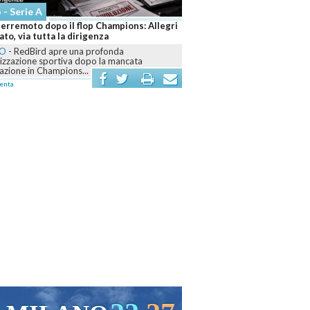
Altri Sport
hampions: Allegri
Sinner e Darderi fanno impazzire Roma: due
a
azzurri sognano il titolo
onda
ROMA
-
Agli Internazionali d’Italia il numero uno
a mancata
domina il derby con Pellegrino, mentre Darderi
firma...
commenta