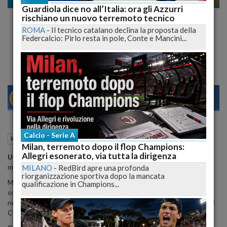
Rugby
Guardiola dice no all’Italia: ora gli Azzurri
Lutto nel rugby aquilano, scompare il
rischiano un nuovo terremoto tecnico
medico Piergiorgio Desiati
ROMA
-
Il tecnico catalano declina la proposta della
Federcalcio: Pirlo resta in pole, Conte e Mancini...
Le condoglianze da Abruzzo24ore.tv
22
27
MILANO
Calcio - Serie A
11 Dicembre 2013
12:47
Rugby
L'Aquila (AQ)
Milan, terremoto dopo il flop Champions:
Allegri esonerato, via tutta la dirigenza
Un grave lutto
ha colpito il mondo del rugby aquilano: questa
mattina è venuto a mancare il dottore
Piergiorgio Desiati
.
MILANO
-
RedBird apre una profonda
riorganizzazione sportiva dopo la mancata
Medico nutrizionista, il dottor Desiati, che al titolo preferiva il
qualificazione in Champions...
soprannome datogli dai ragazzi,
PG
, entrò nello staff tecnico
neroverde insieme a Massimo Mascioletti ed al professore Isaia Di
Cesare, dopo la comune esperienza con la Capitolina Roma.