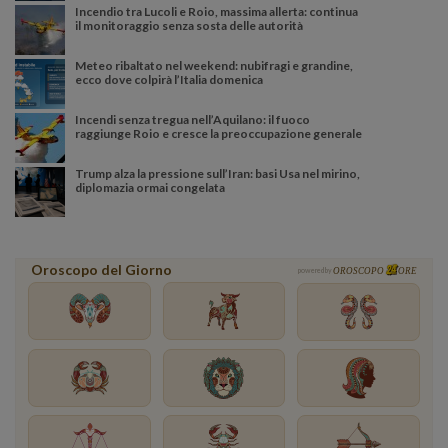
Incendio tra Lucoli e Roio, massima allerta: continua
il monitoraggio senza sosta delle autorità
Meteo ribaltato nel weekend: nubifragi e grandine,
ecco dove colpirà l’Italia domenica
Incendi senza tregua nell’Aquilano: il fuoco
raggiunge Roio e cresce la preoccupazione generale
Trump alza la pressione sull’Iran: basi Usa nel mirino,
diplomazia ormai congelata
Oroscopo del Giorno
powered by
OROSCOPO
ORE