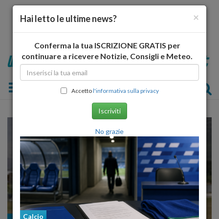
×
Hai letto le ultime news?
Conferma la tua ISCRIZIONE GRATIS per
continuare a ricevere Notizie, Consigli e Meteo.
Toggle navigation
Accetto
l'informativa sulla privacy
Iscriviti
No grazie
Calcio