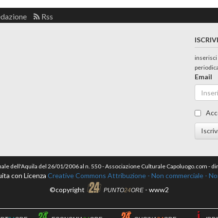
edazione
Rss
ISCRIV
inserisci
periodic
Email
Acc
Iscriv
nale dell'Aquila del 26/01/2006 al n. 550 - Associazione Culturale Capoluogo.com - 
ita con Licenza
Creative Commons Attribuzione - Non commerciale - Non 
©copyright
- www2
PUNTO
24
ORE