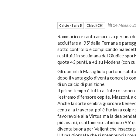
14 Maggio 
Calcio - Serie B
Chieti (CH)
Rammarico e tanta amarezza per una dell
acciuffare al 95' dalla Ternana e paregg
sotto controllo e complicando maledett
restituiti in settimana dal Giudice spori
quota 43 punti, a +1 su Modena (con cui
Gli uomini di Maragliulo partono subito 
dopo il vantaggio diventa concreto con
di un calcio di punizione.
Il primo tempo è tutto a tinte rossoner
l'estremo difensore ospite, Mazzoni, a d
Anche la sorte sembra guardare benevo
centra la traversa, poi è Furlan a colp
favorevole alla Virtus, ma la dea bendat
più avanti, esattamente al minuto 95' q
diventa buona per Valjent che insacca p
Ultima giornata che si preannuncia rove