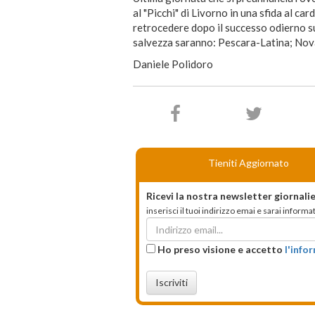
al "Picchi" di Livorno in una sfida al ca
retrocedere dopo il successo odierno su
salvezza saranno: Pescara-Latina; No
Daniele Polidoro
Tieniti Aggiornato
Ricevi la nostra newsletter giornalie
inserisci il tuoi indirizzo emai e sarai infor
Ho preso visione e accetto
l'info
Iscriviti