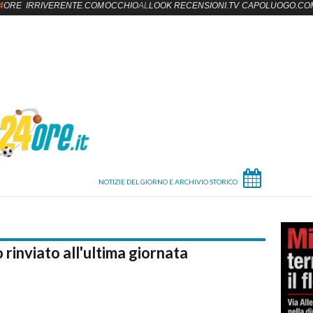
4
ORE
IRRIVERENTE.COM
OCCHIO
AL
LOOK
RECENSIONI.TV
CAPOLUOGO.CO
 rinviato all'ultima giornata