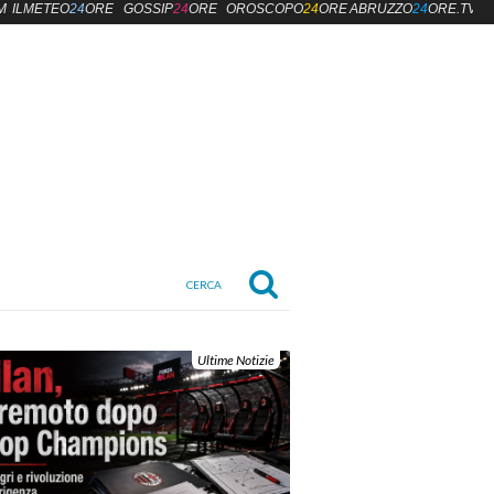
M
ILMETEO
24
ORE
GOSSIP
24
ORE
OROSCOPO
24
ORE
ABRUZZO
24
ORE.TV
Ultime Notizie