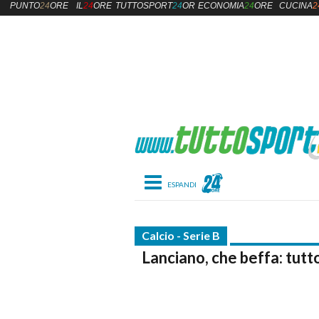
PUNTO
24
ORE
IL
24
ORE
TUTTOSPORT
24
ORE
ECONOMIA
24
ORE
CUCINA
2
Toggle navigation
Calcio - Serie B
Lanciano, che beffa: tutto