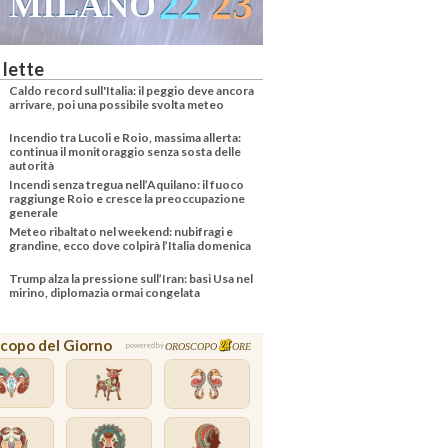
22
23
MILANO
 lette
Caldo record sull'Italia: il peggio deve ancora
arrivare, poi una possibile svolta meteo
Incendio tra Lucoli e Roio, massima allerta:
continua il monitoraggio senza sosta delle
autorità
Incendi senza tregua nell’Aquilano: il fuoco
raggiunge Roio e cresce la preoccupazione
generale
Meteo ribaltato nel weekend: nubifragi e
grandine, ecco dove colpirà l’Italia domenica
Trump alza la pressione sull’Iran: basi Usa nel
mirino, diplomazia ormai congelata
copo del Giorno
OROSCOPO
ORE
powered by