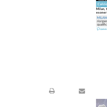
Calcio
Milan, 
esonera
MILA
riorga
qualifi
comm