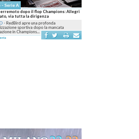
 - Serie A
terremoto dopo il flop Champions: Allegri
to, via tutta la dirigenza
NO
-
RedBird apre una profonda
nizzazione sportiva dopo la mancata
cazione in Champions...
enta