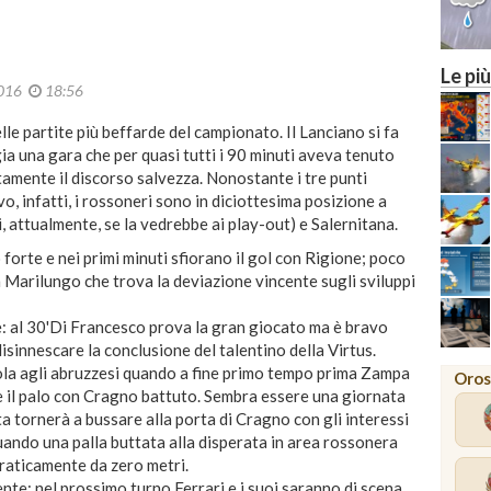
Le più
2016
18:56
e partite più beffarde del campionato. Il Lanciano si fa
ia una gara che per quasi tutti i 90 minuti aveva tenuto
amente il discorso salvezza. Nonostante i tre punti
vo, infatti, i rossoneri sono in diciottesima posizione a
, attualmente, se la vedrebbe ai play-out) e Salernitana.
forte e nei primi minuti sfiorano il gol con Rigione; poco
 Marilungo che trova la deviazione vincente sugli sviluppi
e: al 30'Di Francesco prova la gran giocato ma è bravo
isinnescare la conclusione del talentino della Virtus.
la agli abruzzesi quando a fine primo tempo prima Zampa
Oros
ire il palo con Cragno battuto. Sembra essere una giornata
a tornerà a bussare alla porta di Cragno con gli interessi
uando una palla buttata alla disperata in area rossonera
raticamente da zero metri.
nte: nel prossimo turno Ferrari e i suoi saranno di scena