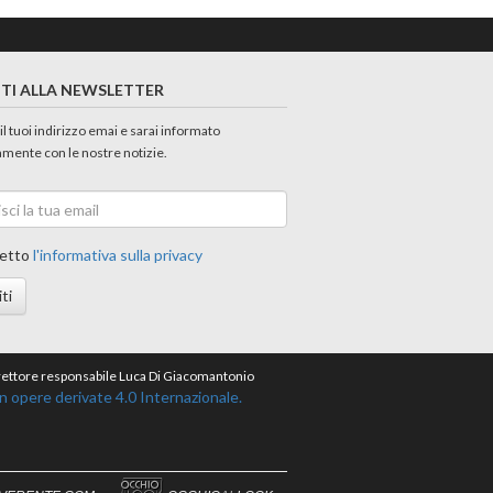
ITI ALLA NEWSLETTER
 il tuoi indirizzo emai e sarai informato
amente con le nostre notizie.
etto
l'informativa sulla privacy
iti
direttore responsabile Luca Di Giacomantonio
opere derivate 4.0 Internazionale.