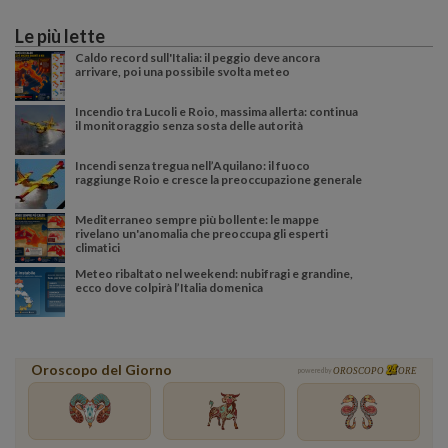
Le più lette
Caldo record sull'Italia: il peggio deve ancora
arrivare, poi una possibile svolta meteo
Incendio tra Lucoli e Roio, massima allerta: continua
il monitoraggio senza sosta delle autorità
Incendi senza tregua nell’Aquilano: il fuoco
raggiunge Roio e cresce la preoccupazione generale
Mediterraneo sempre più bollente: le mappe
rivelano un'anomalia che preoccupa gli esperti
climatici
Meteo ribaltato nel weekend: nubifragi e grandine,
ecco dove colpirà l’Italia domenica
Oroscopo del Giorno
powered by
OROSCOPO
ORE