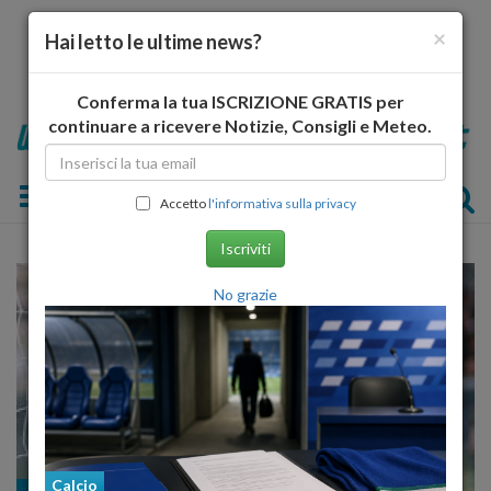
×
Hai letto le ultime news?
Conferma la tua ISCRIZIONE GRATIS per
continuare a ricevere Notizie, Consigli e Meteo.
Toggle navigation
Accetto
l'informativa sulla privacy
Iscriviti
No grazie
Calcio