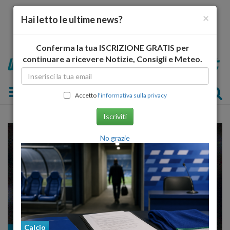
×
Hai letto le ultime news?
Conferma la tua ISCRIZIONE GRATIS per
continuare a ricevere Notizie, Consigli e Meteo.
Toggle navigation
Accetto
l'informativa sulla privacy
Iscriviti
No grazie
Calcio