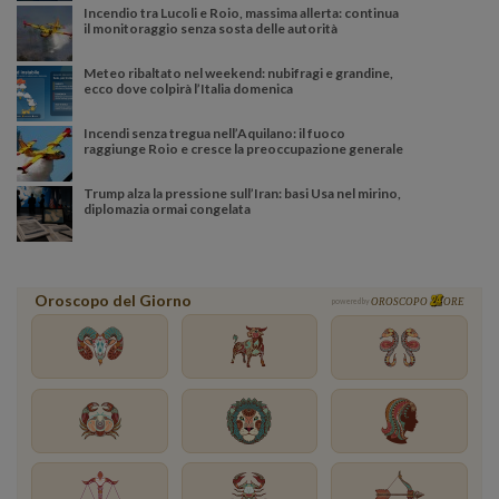
Incendio tra Lucoli e Roio, massima allerta: continua
il monitoraggio senza sosta delle autorità
Meteo ribaltato nel weekend: nubifragi e grandine,
ecco dove colpirà l’Italia domenica
Incendi senza tregua nell’Aquilano: il fuoco
raggiunge Roio e cresce la preoccupazione generale
Trump alza la pressione sull’Iran: basi Usa nel mirino,
diplomazia ormai congelata
Oroscopo del Giorno
powered by
OROSCOPO
ORE