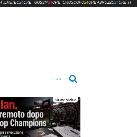
M
ILMETEO
24
ORE
GOSSIP
24
ORE
OROSCOPO
24
ORE
ABRUZZO
24
ORE.TV
Ultime Notizie