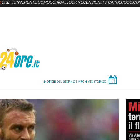
4
ORE
IRRIVERENTE.COM
OCCHIO
AL
LOOK
RECENSIONI.TV
CAPOLUOGO.CO