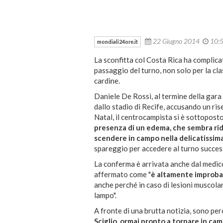
22 Giugno 2014
10:
mondiali24ore.it
La sconfitta col Costa Rica ha complicat
passaggio del turno, non solo per la cla
cardine.
Daniele De Rossi, al termine della gara
dallo stadio di Recife, accusando un ris
Natal, il centrocampista si è sottopost
presenza di un edema, che sembra rid
scendere in campo nella delicatissima
spareggio per accedere al turno succes
La conferma è arrivata anche dal medico 
affermato come "
è altamente improba
anche perché in caso di lesioni muscolari
lampo".
A fronte di una brutta notizia, sono pe
Sciglio, ormai pronto a tornare in ca