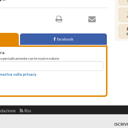
facebook
ra.
mato periodicamente con le nostre notizie.
rmativa sulla privacy
edazione
Rss
ISCRIV