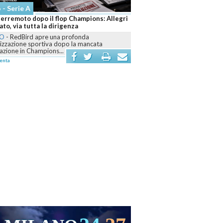
 - Serie A
terremoto dopo il flop Champions: Allegri
to, via tutta la dirigenza
NO
-
RedBird apre una profonda
nizzazione sportiva dopo la mancata
cazione in Champions...
enta