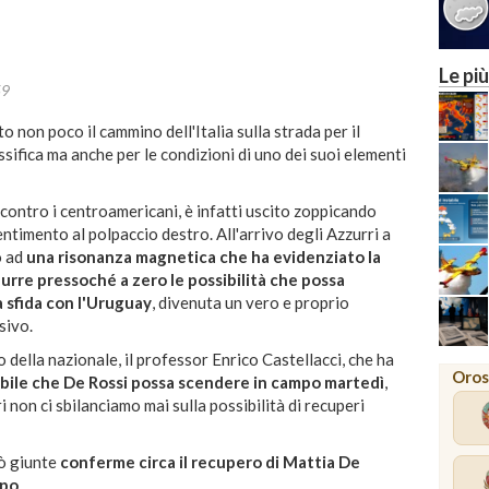
Le più
59
o non poco il cammino dell'Italia sulla strada per il
ssifica ma anche per le condizioni di uno dei suoi elementi
 contro i centroamericani, è infatti uscito zoppicando
entimento al polpaccio destro. All'arrivo degli Azzurri a
o ad
una risonanza magnetica che ha evidenziato la
urre pressoché a zero le possibilità che possa
 sfida con l'Uruguay
, divenuta un vero e proprio
sivo.
della nazionale, il professor Enrico Castellacci, che ha
Oros
bile che De Rossi possa scendere in campo martedì
,
 non ci sbilanciamo mai sulla possibilità di recuperi
rò giunte
conferme circa il recupero di Mattia De
mpo
.