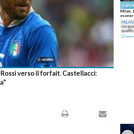
Calcio
Milan, 
esonera
MILA
riorga
qualifi
comm
ossi verso il forfait. Castellacci:
a"