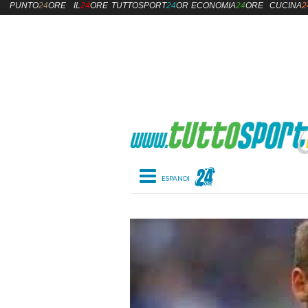
PUNTO
24
ORE
IL
24
ORE
TUTTOSPORT
24
ORE
ECONOMIA
24
ORE
CUCINA
2
Toggle navigation