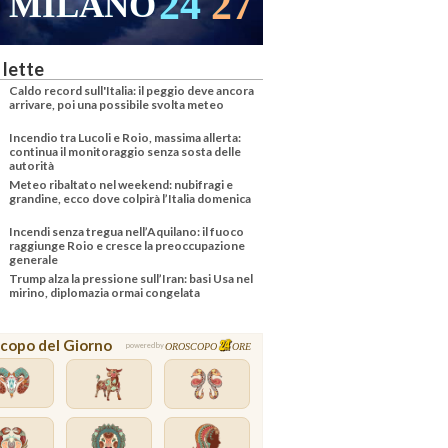
24
27
MILANO
 lette
Caldo record sull'Italia: il peggio deve ancora
arrivare, poi una possibile svolta meteo
Incendio tra Lucoli e Roio, massima allerta:
continua il monitoraggio senza sosta delle
autorità
Meteo ribaltato nel weekend: nubifragi e
grandine, ecco dove colpirà l’Italia domenica
Incendi senza tregua nell’Aquilano: il fuoco
raggiunge Roio e cresce la preoccupazione
generale
Trump alza la pressione sull’Iran: basi Usa nel
mirino, diplomazia ormai congelata
copo del Giorno
OROSCOPO
ORE
powered by