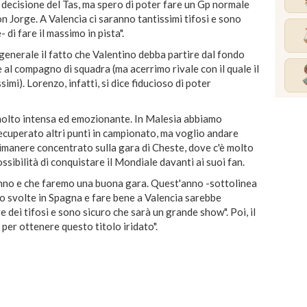
decisione del Tas, ma spero di poter fare un Gp normale
n Jorge. A Valencia ci saranno tantissimi tifosi e sono
di fare il massimo in pista".
generale il fatto che Valentino debba partire dal fondo
e al compagno di squadra (ma acerrimo rivale con il quale il
mi). Lorenzo, infatti, si dice fiducioso di poter
molto intensa ed emozionante. In Malesia abbiamo
ecuperato altri punti in campionato, ma voglio andare
 rimanere concentrato sulla gara di Cheste, dove c'è molto
possibilità di conquistare il Mondiale davanti ai suoi fan.
ranno e che faremo una buona gara. Quest'anno -sottolinea
no svolte in Spagna e fare bene a Valencia sarebbe
dei tifosi e sono sicuro che sarà un grande show". Poi, il
per ottenere questo titolo iridato".