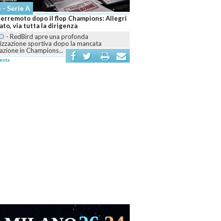
 - Serie A
Altri Sport
terremoto dopo il flop Champions: Allegri
Sinner e Darderi fanno impaz
to, via tutta la dirigenza
azzurri sognano il titolo
O
-
RedBird apre una profonda
ROMA
-
Agli Internazionali d’It
izzazione sportiva dopo la mancata
domina il derby con Pellegrino
cazione in Champions...
firma...
enta
commenta