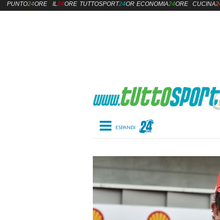
PUNTO
24
ORE
IL
24
ORE
TUTTOSPORT
24
ORE
ECONOMIA
24
ORE
CUCINA
2
Toggle navigation