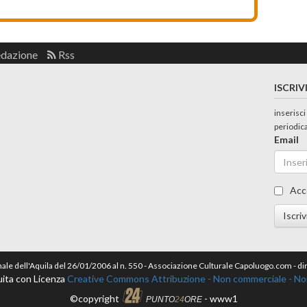
edazione
Rss
ISCRIV
inserisci
periodic
Email
Acc
Iscriv
nale dell'Aquila del 26/01/2006 al n. 550 - Associazione Culturale Capoluogo.com - 
ita con Licenza
Creative Commons Attribuzione - Non commerciale - Non 
©copyright
- www1
PUNTO
24
ORE