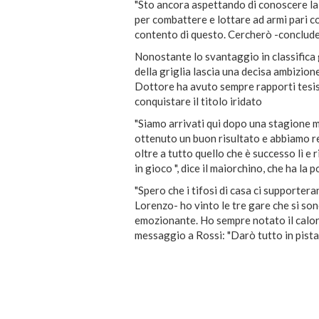
"Sto ancora aspettando di conoscere la 
per combattere e lottare ad armi pari co
contento di questo. Cercherò -conclude- 
Nonostante lo svantaggio in classifica 
della griglia lascia una decisa ambizion
Dottore ha avuto sempre rapporti tesissi
conquistare il titolo iridato
"Siamo arrivati qui dopo una stagione 
ottenuto un buon risultato e abbiamo r
oltre a tutto quello che è successo lì e
in gioco ", dice il maiorchino, che ha la 
"Spero che i tifosi di casa ci supporte
Lorenzo- ho vinto le tre gare che si so
emozionante. Ho sempre notato il calore 
messaggio a Rossi: "Darò tutto in pista 