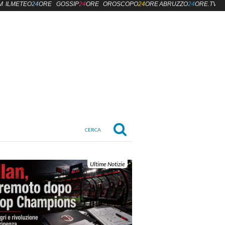
M
ILMETEO
24
ORE
GOSSIP
24
ORE
OROSCOPO
24
ORE
ABRUZZO
24
ORE.TV
Ultime Notizie