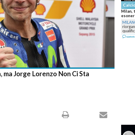
Calcio
Milan, 
esonera
MILAN
riorgan
qualifi
comm
, ma Jorge Lorenzo Non Ci Sta