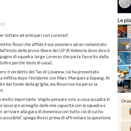
Le più
:51
er lottare ad armi pari con Lorenzo".
lentino Rossi che affida il suo pensiero ad un comunicato
dall'inizio delle prove libere del GP di Valencia dove dovrà
mpagno di squadra Jorge Lorenzo che parte favorito dalla
(oltre perchè idolo di casa).
cere il verdetto del Tas di Losanna, cui ha presentato
ta inflitta dopo l'incidente con Marc Marquez a Sepang. Al
re dal fondo della griglia, ma Rossi non ha perso la
i.
 molto importante. Voglio pensare solo a cosa accadrà in
Oros
vo è lavorare al meglio delle mie capacità con la squadra e
 arrivare alla gara di domenica con tutto ciò di cui ho
 possibile", spiega Rossi, prima di affrontare la questione