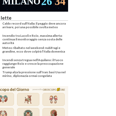
26
34
MILANO
VENEZI
 lette
Caldo record sull'Italia: il peggio deve ancora
arrivare, poi una possibile svolta meteo
Incendio tra Lucoli e Roio, massima allerta:
continua il monitoraggio senza sosta delle
autorità
Meteo ribaltato nel weekend: nubifragi e
grandine, ecco dove colpirà l’Italia domenica
Incendi senza tregua nell’Aquilano: il fuoco
raggiunge Roio e cresce la preoccupazione
generale
Trump alza la pressione sull’Iran: basi Usa nel
mirino, diplomazia ormai congelata
copo del Giorno
OROSCOPO
ORE
powered by