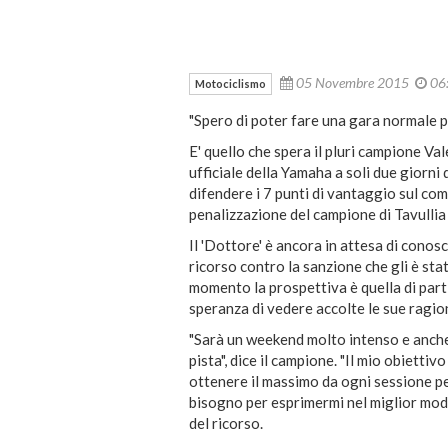
05 Novembre 2015
06
Motociclismo
"Spero di poter fare una gara normale p
E' quello che spera il pluri campione Va
ufficiale della Yamaha a soli due giorni 
difendere i 7 punti di vantaggio sul co
penalizzazione del campione di Tavullia 
Il 'Dottore' è ancora in attesa di conos
ricorso contro la sanzione che gli è sta
momento la prospettiva è quella di parti
speranza di vedere accolte le sue ragion
"Sarà un weekend molto intenso e anche
pista", dice il campione. "Il mio obietti
ottenere il massimo da ogni sessione per
bisogno per esprimermi nel miglior modo
del ricorso.