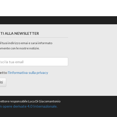
ITI ALLA NEWSLETTER
 il tuoi indirizzo emai e sarai informato
amente con le nostre notizie.
etto
l'informativa sulla privacy
iti
direttore responsabile Luca Di Giacomantonio
opere derivate 4.0 Internazionale.