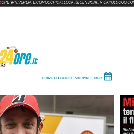
4
ORE
IRRIVERENTE.COM
OCCHIO
AL
LOOK
RECENSIONI.TV
CAPOLUOGO.CO