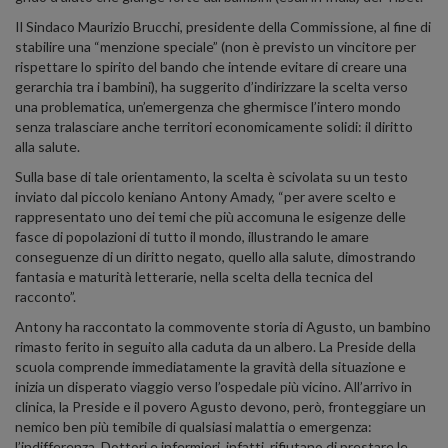
Il Sindaco Maurizio Brucchi, presidente della Commissione, al fine di
stabilire una “menzione speciale” (non è previsto un vincitore per
rispettare lo spirito del bando che intende evitare di creare una
gerarchia tra i bambini), ha suggerito d’indirizzare la scelta verso
una problematica, un’emergenza che ghermisce l’intero mondo
senza tralasciare anche territori economicamente solidi: il diritto
alla salute.
Sulla base di tale orientamento, la scelta è scivolata su un testo
inviato dal piccolo keniano Antony Amady, “per avere scelto e
rappresentato uno dei temi che più accomuna le esigenze delle
fasce di popolazioni di tutto il mondo, illustrando le amare
conseguenze di un diritto negato, quello alla salute, dimostrando
fantasia e maturità letterarie, nella scelta della tecnica del
racconto”.
Antony ha raccontato la commovente storia di Agusto, un bambino
rimasto ferito in seguito alla caduta da un albero. La Preside della
scuola comprende immediatamente la gravità della situazione e
inizia un disperato viaggio verso l’ospedale più vicino. All’arrivo in
clinica, la Preside e il povero Agusto devono, però, fronteggiare un
nemico ben più temibile di qualsiasi malattia o emergenza:
l’indifferenza. Dottori e infermieri, infatti, rifiutano di prestare le