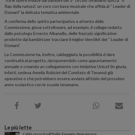
Tra le opere inviate dai bambini del 3° circolo teramano spicca “Il
Rap della natura”, un coro con base musicale che affida al “ Leader di
Domani” la delicata tematica ambientale.
A conferma dello spirito partecipativo e attento della
Commissione, giova sottolineare, ad esempio, il collage redatto
dallo psicologo Ernesto Albanello, delle frasi più significative
prodotte dai bambini per tracciare il miglior identikit del “ Leader di
Domani”.
La Commissione ha, inoltre, caldeggiato la possibilità d dare
continuità al progetto, riproponendolo come appuntamento
annuale o creando un collegamento con iniziative Unicef (in giuria,
infatti, sedeva Amelia Rubicini del Comitato di Teramo) già
operative o che potrebbero essere avviate all’inizio del prossimo
anno scolastico con le scuole teramane.
Le più lette
Caldo record sull'Italia: il peggio deve ancora