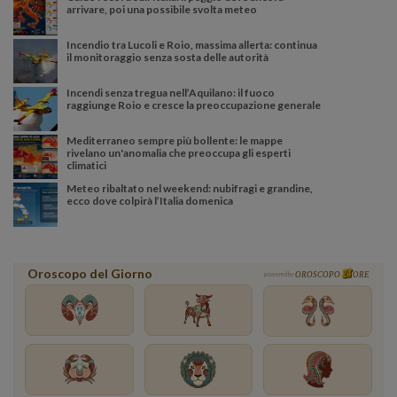
arrivare, poi una possibile svolta meteo
Incendio tra Lucoli e Roio, massima allerta: continua
il monitoraggio senza sosta delle autorità
Incendi senza tregua nell’Aquilano: il fuoco
raggiunge Roio e cresce la preoccupazione generale
Mediterraneo sempre più bollente: le mappe
rivelano un'anomalia che preoccupa gli esperti
climatici
Meteo ribaltato nel weekend: nubifragi e grandine,
ecco dove colpirà l’Italia domenica
Oroscopo del Giorno
powered by
OROSCOPO
ORE