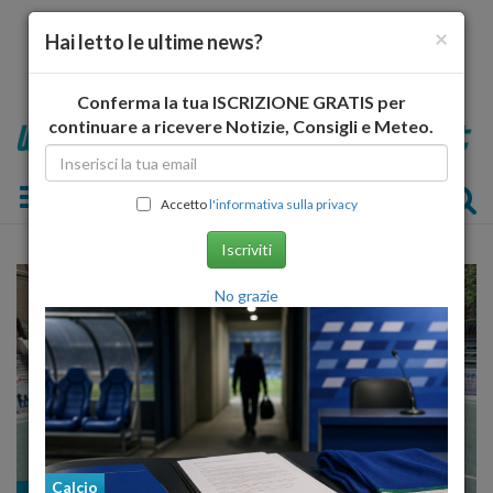
×
Hai letto le ultime news?
Conferma la tua ISCRIZIONE GRATIS per
continuare a ricevere Notizie, Consigli e Meteo.
Toggle navigation
Accetto
l'informativa sulla privacy
Iscriviti
No grazie
Calcio