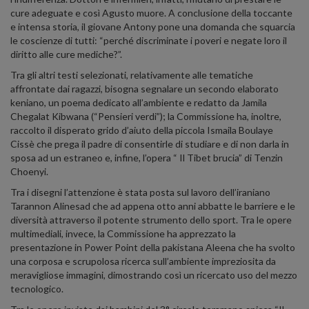
cure adeguate e così Agusto muore. A conclusione della toccante
e intensa storia, il giovane Antony pone una domanda che squarcia
le coscienze di tutti: “perché discriminate i poveri e negate loro il
diritto alle cure mediche?”.
Tra gli altri testi selezionati, relativamente alle tematiche
affrontate dai ragazzi, bisogna segnalare un secondo elaborato
keniano, un poema dedicato all’ambiente e redatto da Jamila
Chegalat Kibwana (“Pensieri verdi”); la Commissione ha, inoltre,
raccolto il disperato grido d’aiuto della piccola Ismaila Boulaye
Cissè che prega il padre di consentirle di studiare e di non darla in
sposa ad un estraneo e, infine, l’opera “ Il Tibet brucia” di Tenzin
Choenyi.
Tra i disegni l’attenzione è stata posta sul lavoro dell’iraniano
Tarannon Alinesad che ad appena otto anni abbatte le barriere e le
diversità attraverso il potente strumento dello sport. Tra le opere
multimediali, invece, la Commissione ha apprezzato la
presentazione in Power Point della pakistana Aleena che ha svolto
una corposa e scrupolosa ricerca sull’ambiente impreziosita da
meravigliose immagini, dimostrando così un ricercato uso del mezzo
tecnologico.