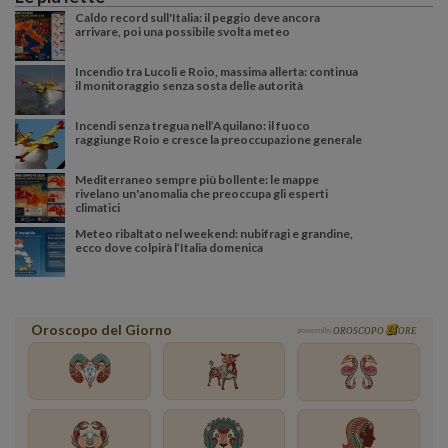
Caldo record sull'Italia: il peggio deve ancora
arrivare, poi una possibile svolta meteo
Incendio tra Lucoli e Roio, massima allerta: continua
il monitoraggio senza sosta delle autorità
Incendi senza tregua nell’Aquilano: il fuoco
raggiunge Roio e cresce la preoccupazione generale
Mediterraneo sempre più bollente: le mappe
rivelano un'anomalia che preoccupa gli esperti
climatici
Meteo ribaltato nel weekend: nubifragi e grandine,
ecco dove colpirà l’Italia domenica
Oroscopo del Giorno
powered by
OROSCOPO
ORE