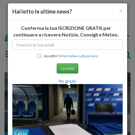
×
Hai letto le ultime news?
Conferma la tua ISCRIZIONE GRATIS per
continuare a ricevere Notizie, Consigli e Meteo.
Toggle navigation
Accetto
l'informativa sulla privacy
Iscriviti
No grazie
Calcio