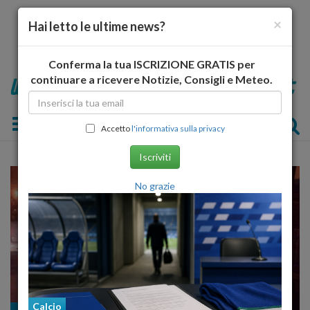
×
Hai letto le ultime news?
Conferma la tua ISCRIZIONE GRATIS per
continuare a ricevere Notizie, Consigli e Meteo.
Toggle navigation
Accetto
l'informativa sulla privacy
Iscriviti
No grazie
Calcio