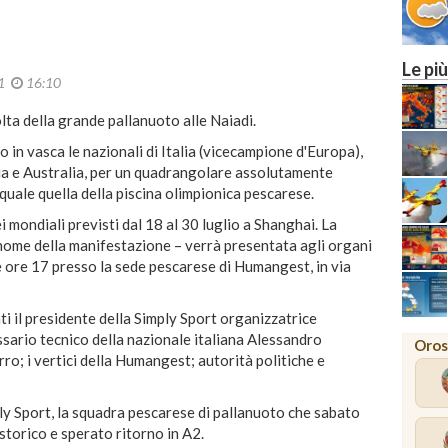
Le più
11
16:10
olta della grande pallanuoto alle Naiadi.
in vasca le nazionali di Italia (vicecampione d'Europa),
a e Australia, per un quadrangolare assolutamente
quale quella della piscina olimpionica pescarese.
ei mondiali previsti dal 18 al 30 luglio a Shanghai. La
ome della manifestazione – verrà presentata agli organi
 ore 17 presso la sede pescarese di Humangest, in via
 il presidente della Simply Sport organizzatrice
ssario tecnico della nazionale italiana Alessandro
Oros
o; i vertici della Humangest; autorità politiche e
ply Sport, la squadra pescarese di pallanuoto che sabato
storico e sperato ritorno in A2.