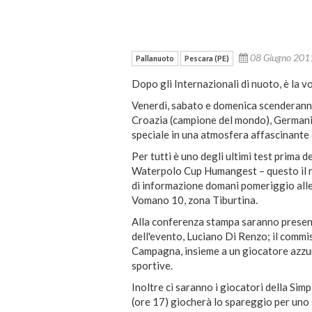
08 Giugno 20
Pallanuoto
Pescara (PE)
Dopo gli Internazionali di nuoto, è la v
Venerdì, sabato e domenica scenderanno 
Croazia (campione del mondo), Germani
speciale in una atmosfera affascinante 
Per tutti è uno degli ultimi test prima d
Waterpolo Cup Humangest – questo il n
di informazione domani pomeriggio alle
Vomano 10, zona Tiburtina.
Alla conferenza stampa saranno presenti
dell'evento, Luciano Di Renzo; il commi
Campagna, insieme a un giocatore azzurr
sportive.
Inoltre ci saranno i giocatori della Sim
(ore 17) giocherà lo spareggio per uno 