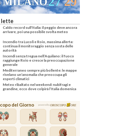
27
29
MILANO
 lette
Caldo record sull'Italia: il peggio deve ancora
arrivare, poi una possibile svolta meteo
Incendio tra Lucoli e Roio, massima allerta:
continua il monitoraggio senza sosta delle
autorità
Incendi senza tregua nell’Aquilano: il fuoco
raggiunge Roio e cresce la preoccupazione
generale
Mediterraneo sempre più bollente: le mappe
rivelano un'anomalia che preoccupa gli
esperti climatici
Meteo ribaltato nel weekend: nubifragi e
grandine, ecco dove colpirà l’Italia domenica
copo del Giorno
OROSCOPO
ORE
powered by