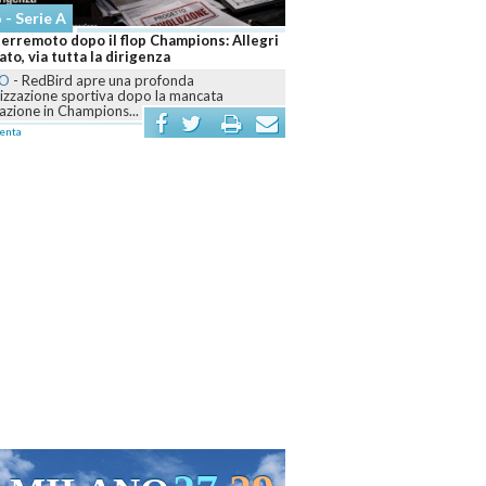
 - Serie A
terremoto dopo il flop Champions: Allegri
to, via tutta la dirigenza
NO
-
RedBird apre una profonda
nizzazione sportiva dopo la mancata
cazione in Champions...
enta