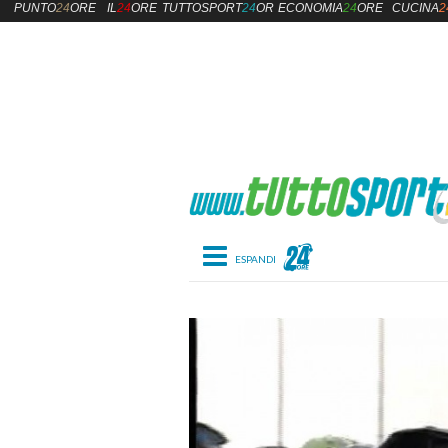
PUNTO
24
ORE
IL
24
ORE
TUTTOSPORT
24
ORE
ECONOMIA
24
ORE
CUCINA
2
Toggle navigation