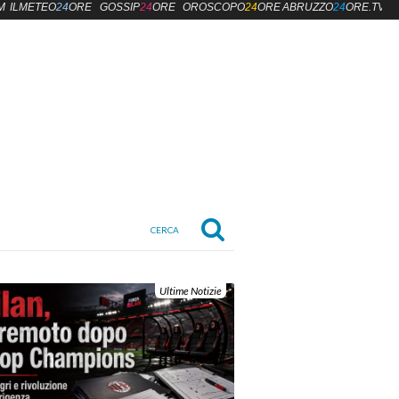
M
ILMETEO
24
ORE
GOSSIP
24
ORE
OROSCOPO
24
ORE
ABRUZZO
24
ORE.TV
Ultime Notizie