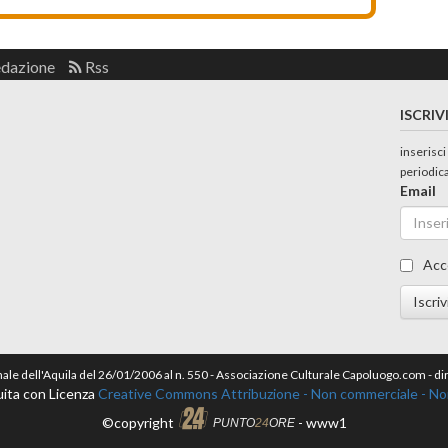
edazione
Rss
ISCRIV
inserisci
periodic
Email
Acc
Iscriv
nale dell'Aquila del 26/01/2006 al n. 550 - Associazione Culturale Capoluogo.com - 
ita con Licenza
Creative Commons Attribuzione - Non commerciale - Non 
©copyright
- www1
PUNTO
24
ORE