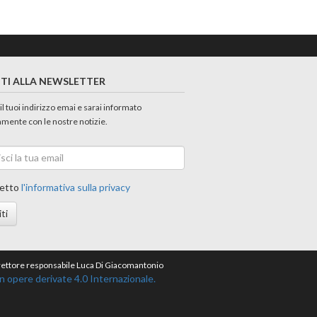
ITI ALLA NEWSLETTER
 il tuoi indirizzo emai e sarai informato
amente con le nostre notizie.
etto
l'informativa sulla privacy
iti
direttore responsabile Luca Di Giacomantonio
opere derivate 4.0 Internazionale.