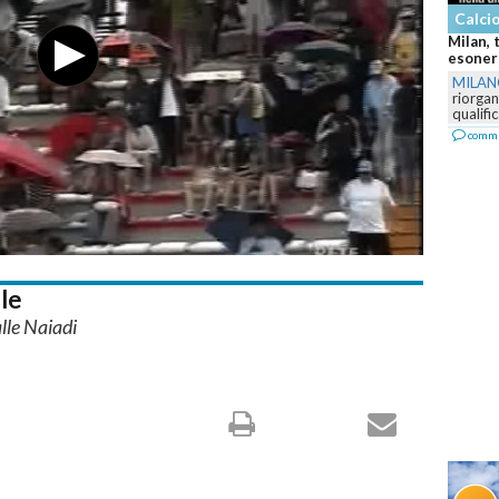
Calcio
Milan, 
esonera
MILA
riorga
qualifi
comm
le
alle Naiadi