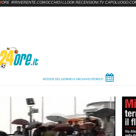
4
ORE
IRRIVERENTE.COM
OCCHIO
AL
LOOK
RECENSIONI.TV
CAPOLUOGO.CO