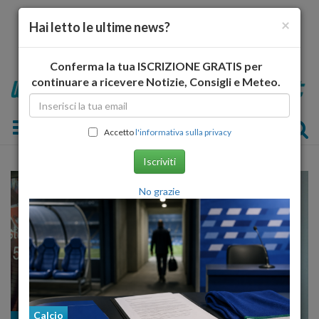
×
Hai letto le ultime news?
Conferma la tua ISCRIZIONE GRATIS per
continuare a ricevere Notizie, Consigli e Meteo.
Toggle navigation
Accetto
l'informativa sulla privacy
Iscriviti
No grazie
Calcio