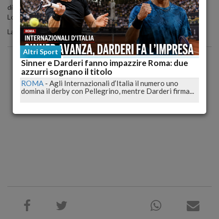
di lui non sarebbero nate le leggende di Rossi, Biaggi, Melandri,
Locatelli e Poggiali.
La sua storia va insegnata nelle scuole".
Altri Sport
Sinner e Darderi fanno impazzire Roma: due
azzurri sognano il titolo
ROMA
-
Agli Internazionali d’Italia il numero uno
domina il derby con Pellegrino, mentre Darderi firma...