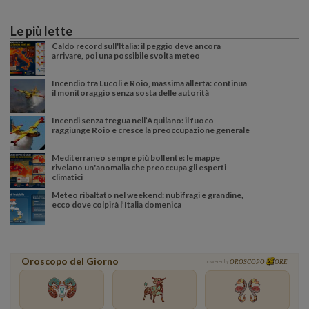
Le più lette
Caldo record sull'Italia: il peggio deve ancora
arrivare, poi una possibile svolta meteo
Incendio tra Lucoli e Roio, massima allerta: continua
il monitoraggio senza sosta delle autorità
Incendi senza tregua nell’Aquilano: il fuoco
raggiunge Roio e cresce la preoccupazione generale
Mediterraneo sempre più bollente: le mappe
rivelano un'anomalia che preoccupa gli esperti
climatici
Meteo ribaltato nel weekend: nubifragi e grandine,
ecco dove colpirà l’Italia domenica
Oroscopo del Giorno
powered by
OROSCOPO
ORE