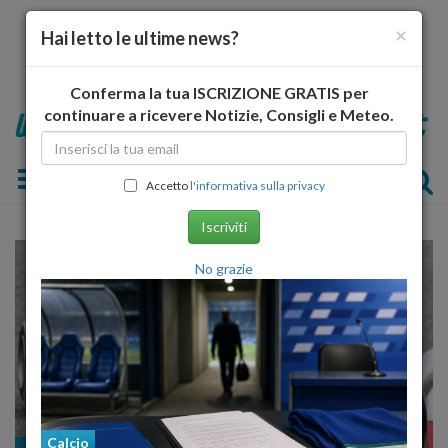
×
Hai letto le ultime news?
Conferma la tua ISCRIZIONE GRATIS per
continuare a ricevere Notizie, Consigli e Meteo.
Toggle navigation
Accetto
l'informativa sulla privacy
Iscriviti
No grazie
Calcio