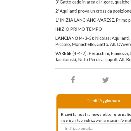
3' Gatto cade in area di rigore, qualche 
2' Aquilanti prova un cross da posizione 
1' INIZIA LANCIANO-VARESE. Primo pall
INIZIO PRIMO TEMPO
LANCIANO
(4-3-3): Nicolas; Aquilanti
Piccolo, Monachello, Gatto. All. D’Aver
VARESE
(4-4-2): Perucchini, Fiamozzi, 
Jamikonski; Neto Pereira, Lupoli. All. Bet
Tieniti Aggiornato
Ricevi la nostra newsletter giornalie
inserisci il tuoi indirizzo emai e sarai infor