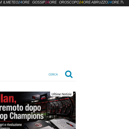
M
ILMETEO
24
ORE
GOSSIP
24
ORE
OROSCOPO
24
ORE
ABRUZZO
24
ORE.TV
Ultime Notizie