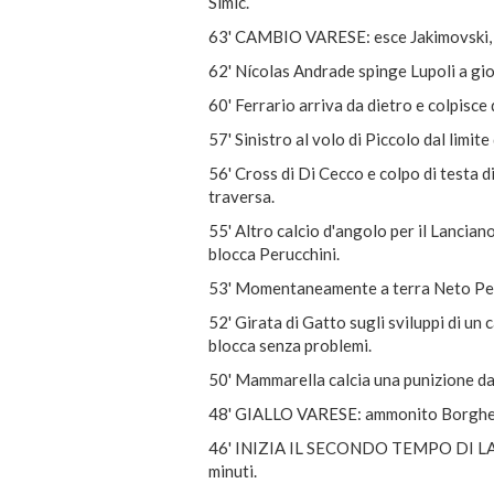
Simic.
63' CAMBIO VARESE: esce Jakimovski, a
62' Nícolas Andrade spinge Lupoli a gioc
60' Ferrario arriva da dietro e colpisce
57' Sinistro al volo di Piccolo dal limite
56' Cross di Di Cecco e colpo di testa di
traversa.
55' Altro calcio d'angolo per il Lanciano
blocca Perucchini.
53' Momentaneamente a terra Neto Perei
52' Girata di Gatto sugli sviluppi di un 
blocca senza problemi.
50' Mammarella calcia una punizione dal l
48' GIALLO VARESE: ammonito Borghese 
46' INIZIA IL SECONDO TEMPO DI LANC
minuti.