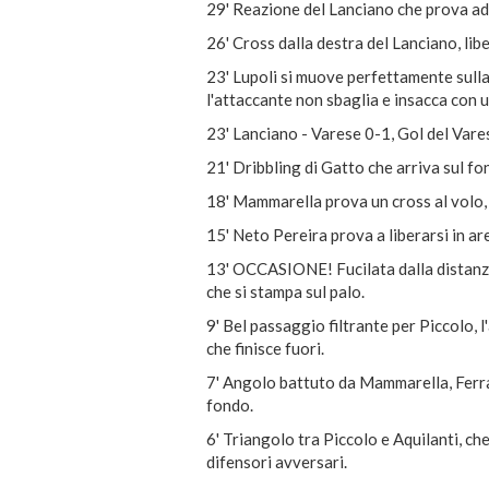
29' Reazione del Lanciano che prova ad 
26' Cross dalla destra del Lanciano, libe
23' Lupoli si muove perfettamente sulla l
l'attaccante non sbaglia e insacca con 
23' Lanciano - Varese 0-1, Gol del Vares
21' Dribbling di Gatto che arriva sul fo
18' Mammarella prova un cross al volo, 
15' Neto Pereira prova a liberarsi in are
13' OCCASIONE! Fucilata dalla distanza 
che si stampa sul palo.
9' Bel passaggio filtrante per Piccolo, l
che finisce fuori.
7' Angolo battuto da Mammarella, Ferrario
fondo
.
6' Triangolo tra Piccolo e Aquilanti, che
difensori avversari.