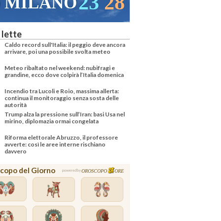
22
29
VENEZIA
 lette
Caldo record sull'Italia: il peggio deve ancora
arrivare, poi una possibile svolta meteo
Meteo ribaltato nel weekend: nubifragi e
grandine, ecco dove colpirà l’Italia domenica
Incendio tra Lucoli e Roio, massima allerta:
continua il monitoraggio senza sosta delle
autorità
Trump alza la pressione sull’Iran: basi Usa nel
mirino, diplomazia ormai congelata
Riforma elettorale Abruzzo, il professore
avverte: così le aree interne rischiano
davvero
copo del Giorno
OROSCOPO
ORE
powered by