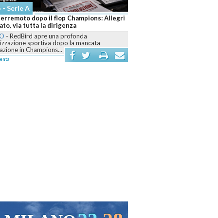
Sport
 e Darderi fanno impazzire Roma: due
 sognano il titolo
-
Agli Internazionali d’Italia il numero uno
il derby con Pellegrino, mentre Darderi
enta