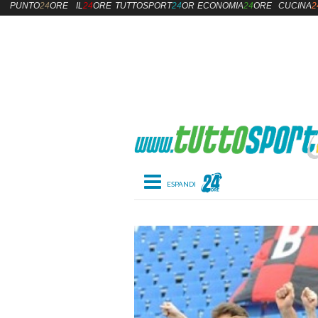
PUNTO
24
ORE
IL
24
ORE
TUTTOSPORT
24
ORE
ECONOMIA
24
ORE
CUCINA
2
Toggle navigation