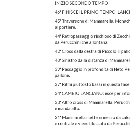
INIZIO SECONDO TEMPO
46' FINISCE IL PRIMO TEMPO: LANCIAN
45' Traversone di Mammarella, Monachel
al portiere.
44' Retropassaggio rischioso di Zecchi
da Perucchini che allontana.
42' Cross dalla destra di Piccolo, il pa
40' Sinistro dalla distanza di Mammarell
39' Passaggio in profondità di Neto Pere
pallone.
37' Ritmi piuttosto bassi in questa fase
34' CAMBIO LANCIANO: esce per infort
33' Altro cross di Mammarella, Perucchi
e manda alto.
31' Mammarella mette in mezzo da calcio 
è centrale e viene bloccato da Perucchi