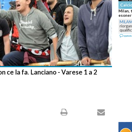
Altri 
Sinner
azzurri
ROMA
domina 
firma...
comm
on ce la fa. Lanciano - Varese 1 a 2