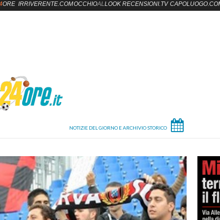
4
ORE
IRRIVERENTE.COM
OCCHIO
AL
LOOK
RECENSIONI.TV
CAPOLUOGO.CO