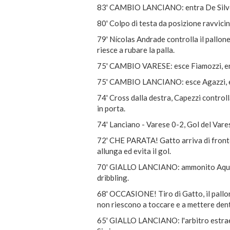
83' CAMBIO LANCIANO: entra De Silves
80' Colpo di testa da posizione ravvicin
79' Nícolas Andrade controlla il pallone
riesce a rubare la palla.
75' CAMBIO VARESE: esce Fiamozzi, en
75' CAMBIO LANCIANO: esce Agazzi, e
74' Cross dalla destra, Capezzi controlla
in porta.
74' Lanciano - Varese 0-2, Gol del Vares
72' CHE PARATA! Gatto arriva di fronte a
allunga ed evita il gol.
70' GIALLO LANCIANO: ammonito Aquilan
dribbling.
68' OCCASIONE! Tiro di Gatto, il pallone
non riescono a toccare e a mettere den
65' GIALLO LANCIANO: l'arbitro estrae i