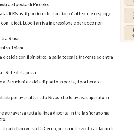
tro al posto di Piccolo.
ata di Rivas, il portiere del Lanciano è attento e respinge.
 con i piedi, Lupoli arriva in pressione e per poco non
tra Blasi.
ntra Thiam.
 e calcia con il sinistro: la palla tocca la traversa ed entra
e. Rete di Capezzi.
 Peruchini e calcia di piatto in porta, il portiere si
ti per aver atterrato Rivas, che lo aveva superato in
 attraversa tutta la linea di porta, in tre la sfiorano ma
tro.
l cartellino verso Di Cecco, per un intervento ai danni di