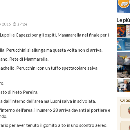
Le più
io 2015
17:24
li e Capezzi per gli ospiti, Mammarella nel finale per i
la, Perucchini si allunga ma questa volta non ci arriva.
ciano. Rete di Mammarella.
chello, Perucchini con un tuffo spettacolare salva
ro.
to di Neto Pereira.
Oros
a dall'interno dell'area ma Luoni salva in scivolata.
nterno dell'area, il numero 28 arriva davanti al portiere e
ondo.
o per aver tenuto il gomito alto in uno scontro aereo.