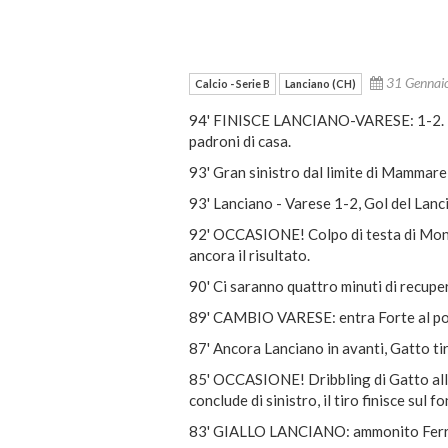
31 Genna
Calcio - Serie B
Lanciano (CH)
94' FINISCE LANCIANO-VARESE: 1-2. Lupo
padroni di casa.
93' Gran sinistro dal limite di Mammarel
93' Lanciano - Varese 1-2, Gol del Lan
92' OCCASIONE! Colpo di testa di Mona
ancora il risultato.
90' Ci saranno quattro minuti di recupe
89' CAMBIO VARESE: entra Forte al pos
87' Ancora Lanciano in avanti, Gatto tir
85' OCCASIONE! Dribbling di Gatto all'i
conclude di sinistro, il tiro finisce sul f
83' GIALLO LANCIANO: ammonito Ferrari