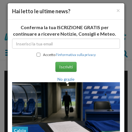
×
Hai letto le ultime news?
Conferma la tua ISCRIZIONE GRATIS per
continuare a ricevere Notizie, Consigli e Meteo.
Toggle navigation
Accetto
l'informativa sulla privacy
Iscriviti
No grazie
Calcio