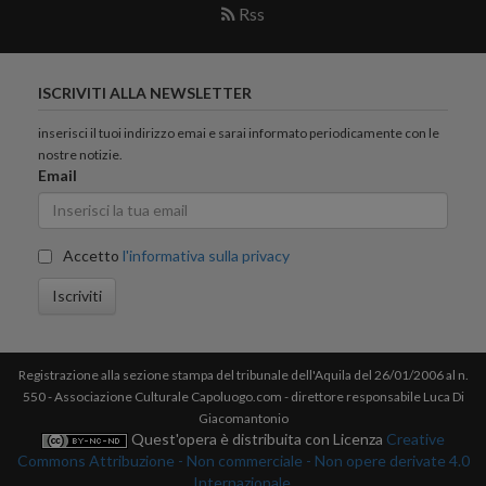
Rss
ISCRIVITI ALLA NEWSLETTER
inserisci il tuoi indirizzo emai e sarai informato periodicamente con le
nostre notizie.
Email
Accetto
l'informativa sulla privacy
Iscriviti
Registrazione alla sezione stampa del tribunale dell'Aquila del 26/01/2006 al n.
550 - Associazione Culturale Capoluogo.com - direttore responsabile Luca Di
Giacomantonio
Quest'opera è distribuita con Licenza
Creative
Commons Attribuzione - Non commerciale - Non opere derivate 4.0
Internazionale.