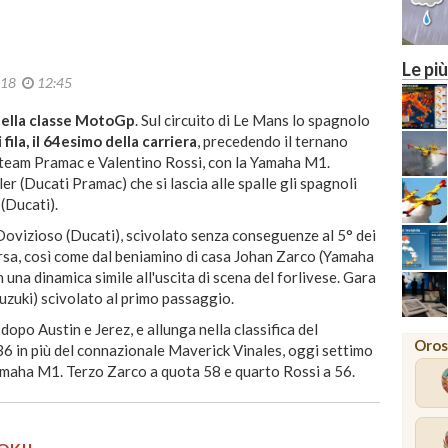
22
23
MILANO
Le più
018
12:45
nella classe MotoGp
. Sul circuito di Le Mans lo spagnolo
fila, il 64esimo della carriera
, precedendo il ternano
el team Pramac e Valentino Rossi, con la Yamaha M1.
er (Ducati Pramac) che si lascia alle spalle gli spagnoli
(Ducati).
ovizioso (Ducati), scivolato senza conseguenze al 5° dei
orsa, così come dal beniamino di casa Johan Zarco (Yamaha
una dinamica simile all'uscita di scena del forlivese. Gara
uzuki) scivolato al primo passaggio.
 dopo Austin e Jerez, e allunga nella classifica del
Oros
36 in più del connazionale Maverick Vinales, oggi settimo
 Yamaha M1. Terzo Zarco a quota 58 e quarto Rossi a 56.