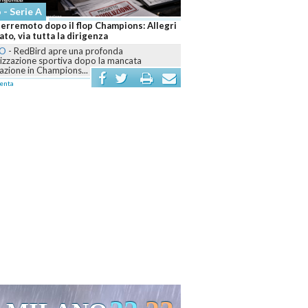
Altri Sport
egri
Sinner e Darderi fanno impazzire Roma: due
azzurri sognano il titolo
ROMA
-
Agli Internazionali d’Italia il numero uno
domina il derby con Pellegrino, mentre Darderi
firma...
commenta