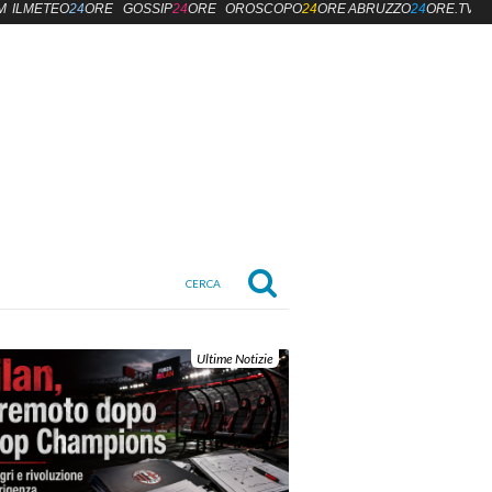
M
ILMETEO
24
ORE
GOSSIP
24
ORE
OROSCOPO
24
ORE
ABRUZZO
24
ORE.TV
Ultime Notizie