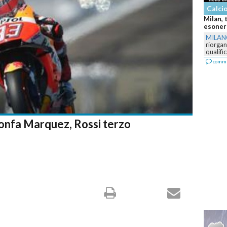
Calcio - Serie A
Milan, terremoto dopo il flop Champions: All
esonerato, via tutta la dirigenza
MILANO
-
RedBird apre una profonda
riorganizzazione sportiva dopo la mancata
qualificazione in Champions...
commenta
ionfa Marquez, Rossi terzo