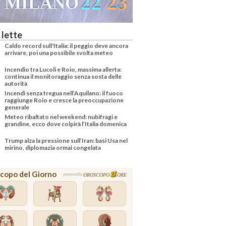
22
23
VENEZIA
 lette
Caldo record sull'Italia: il peggio deve ancora
arrivare, poi una possibile svolta meteo
Incendio tra Lucoli e Roio, massima allerta:
continua il monitoraggio senza sosta delle
autorità
Incendi senza tregua nell’Aquilano: il fuoco
raggiunge Roio e cresce la preoccupazione
generale
Meteo ribaltato nel weekend: nubifragi e
grandine, ecco dove colpirà l’Italia domenica
Trump alza la pressione sull’Iran: basi Usa nel
mirino, diplomazia ormai congelata
copo del Giorno
OROSCOPO
ORE
powered by