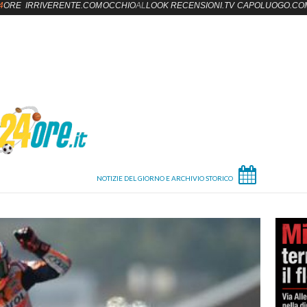
4
ORE
IRRIVERENTE.COM
OCCHIO
AL
LOOK
RECENSIONI.TV
CAPOLUOGO.CO