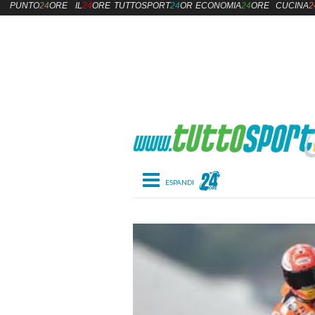
PUNTO
24
ORE
IL
24
ORE
TUTTOSPORT
24
ORE
ECONOMIA
24
ORE
CUCINA
2
Toggle navigation