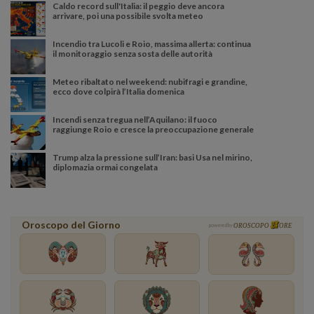
Caldo record sull'Italia: il peggio deve ancora
arrivare, poi una possibile svolta meteo
Incendio tra Lucoli e Roio, massima allerta: continua
il monitoraggio senza sosta delle autorità
Meteo ribaltato nel weekend: nubifragi e grandine,
ecco dove colpirà l’Italia domenica
Incendi senza tregua nell’Aquilano: il fuoco
raggiunge Roio e cresce la preoccupazione generale
Trump alza la pressione sull’Iran: basi Usa nel mirino,
diplomazia ormai congelata
Oroscopo del Giorno
powered by
OROSCOPO
ORE