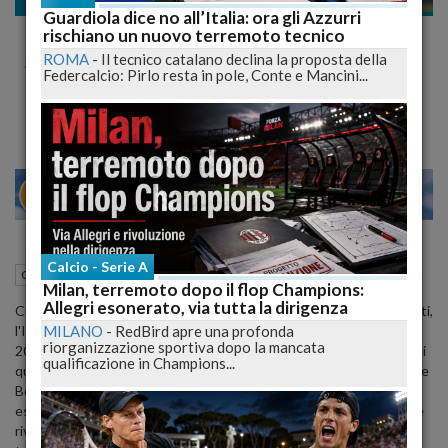
Calcio
Guardiola dice no all’Italia: ora gli Azzurri
Euro2020. L'Italia passa in rimonta in
rischiano un nuovo terremoto tecnico
Armenia 3-1, azzurri a punteggio pieno nel
ROMA
-
Il tecnico catalano declina la proposta della
Federcalcio: Pirlo resta in pole, Conte e Mancini...
girone J
24
28
MILANO
Calcio - Serie A
06 Settembre 2019
10:52
Calcio
Roma (RM)
Milan, terremoto dopo il flop Champions:
Allegri esonerato, via tutta la dirigenza
Cinque su cinque. Con una partita non brillante come le precedenti,
MILANO
-
RedBird apre una profonda
l'Italia di Mancini continua la sua corsa a passo svelto verso Euro
riorganizzazione sportiva dopo la mancata
2020 e battendo 3-1 l'Armenia si conferma in testa al suo girone di
qualificazione in Champions...
qualificazione, a punteggio pieno. Buttate fuori dalla corsa Grecia e
Bosnia con le due vittorie di giugno, gli azzurri hanno ribadito di
esser padroni del loro girone anche a Erevan, contro una nazionale
rivitalizzata dagli ultimi risultati e fisicamente più avanti, ancorché