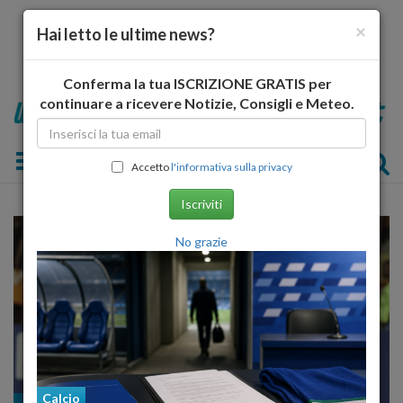
×
Hai letto le ultime news?
Conferma la tua ISCRIZIONE GRATIS per
continuare a ricevere Notizie, Consigli e Meteo.
Toggle navigation
Accetto
l'informativa sulla privacy
Iscriviti
No grazie
Calcio