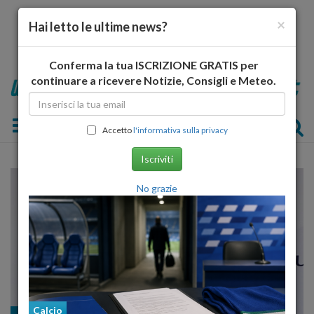
×
Hai letto le ultime news?
Conferma la tua ISCRIZIONE GRATIS per
continuare a ricevere Notizie, Consigli e Meteo.
Toggle navigation
Accetto
l'informativa sulla privacy
Iscriviti
No grazie
Calcio