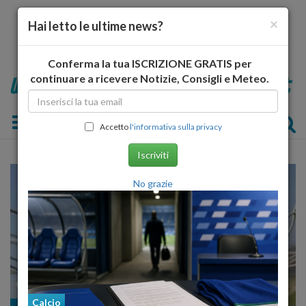
×
Hai letto le ultime news?
Conferma la tua ISCRIZIONE GRATIS per
continuare a ricevere Notizie, Consigli e Meteo.
Toggle navigation
Accetto
l'informativa sulla privacy
Iscriviti
No grazie
Calcio