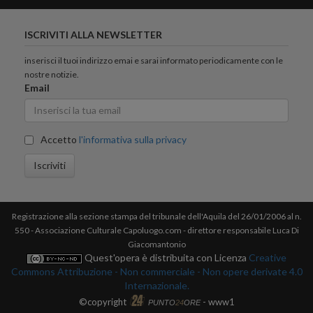
ISCRIVITI ALLA NEWSLETTER
inserisci il tuoi indirizzo emai e sarai informato periodicamente con le
nostre notizie.
Email
Accetto
l'informativa sulla privacy
Iscriviti
Registrazione alla sezione stampa del tribunale dell'Aquila del 26/01/2006 al n.
550 - Associazione Culturale Capoluogo.com - direttore responsabile Luca Di
Giacomantonio
Quest'opera è distribuita con Licenza
Creative
Commons Attribuzione - Non commerciale - Non opere derivate 4.0
Internazionale.
©copyright
- www1
PUNTO
24
ORE