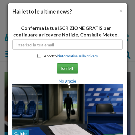
×
Hai letto le ultime news?
Conferma la tua ISCRIZIONE GRATIS per
continuare a ricevere Notizie, Consigli e Meteo.
Toggle navigation
Accetto
l'informativa sulla privacy
Iscriviti
No grazie
Calcio