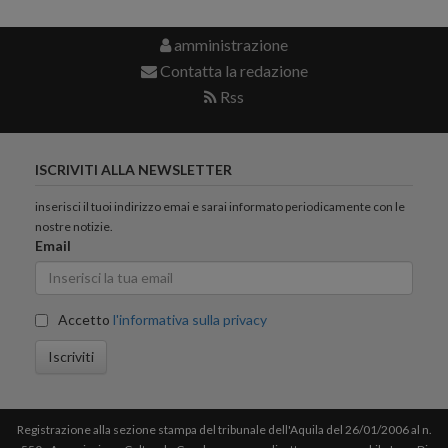
amministrazione
Contatta la redazione
Rss
ISCRIVITI ALLA NEWSLETTER
inserisci il tuoi indirizzo emai e sarai informato periodicamente con le
nostre notizie.
Email
Accetto
l'informativa sulla privacy
Iscriviti
Registrazione alla sezione stampa del tribunale dell'Aquila del 26/01/2006 al n.