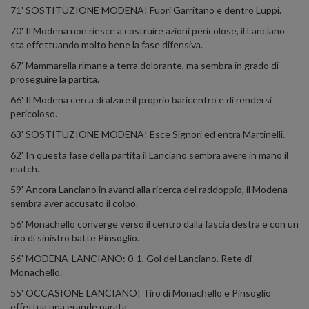
71' SOSTITUZIONE MODENA! Fuori Garritano e dentro Luppi.
70' Il Modena non riesce a costruire azioni pericolose, il Lanciano
sta effettuando molto bene la fase difensiva.
67' Mammarella rimane a terra dolorante, ma sembra in grado di
proseguire la partita.
66' Il Modena cerca di alzare il proprio baricentro e di rendersi
pericoloso.
63' SOSTITUZIONE MODENA! Esce Signori ed entra Martinelli.
62' In questa fase della partita il Lanciano sembra avere in mano il
match.
59' Ancora Lanciano in avanti alla ricerca del raddoppio, il Modena
sembra aver accusato il colpo.
56' Monachello converge verso il centro dalla fascia destra e con un
tiro di sinistro batte Pinsoglio.
56' MODENA-LANCIANO: 0-1, Gol del Lanciano. Rete di
Monachello.
55' OCCASIONE LANCIANO! Tiro di Monachello e Pinsoglio
effettua una grande parata.