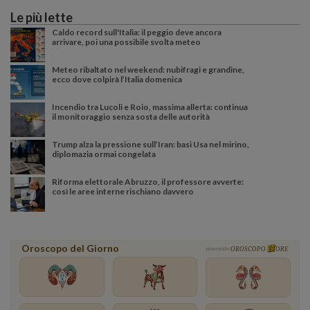
Le più lette
Caldo record sull'Italia: il peggio deve ancora
arrivare, poi una possibile svolta meteo
Meteo ribaltato nel weekend: nubifragi e grandine,
ecco dove colpirà l’Italia domenica
Incendio tra Lucoli e Roio, massima allerta: continua
il monitoraggio senza sosta delle autorità
Trump alza la pressione sull’Iran: basi Usa nel mirino,
diplomazia ormai congelata
Riforma elettorale Abruzzo, il professore avverte:
così le aree interne rischiano davvero
Oroscopo del Giorno
powered by
OROSCOPO
ORE