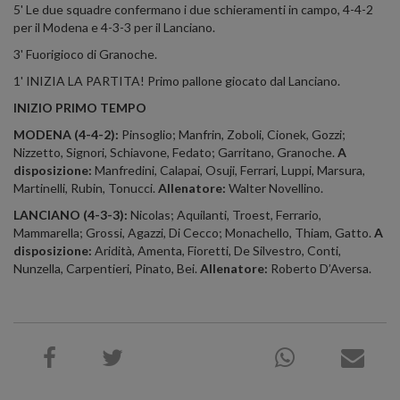
5' Le due squadre confermano i due schieramenti in campo, 4-4-2
per il Modena e 4-3-3 per il Lanciano.
3' Fuorigioco di Granoche.
1' INIZIA LA PARTITA! Primo pallone giocato dal Lanciano.
INIZIO PRIMO TEMPO
MODENA (4-4-2):
Pinsoglio; Manfrin, Zoboli, Cionek, Gozzi;
Nizzetto, Signori, Schiavone, Fedato; Garritano, Granoche.
A
disposizione:
Manfredini, Calapai, Osuji, Ferrari, Luppi, Marsura,
Martinelli, Rubin, Tonucci.
Allenatore:
Walter Novellino.
LANCIANO (4-3-3):
Nicolas; Aquilanti, Troest, Ferrario,
Mammarella; Grossi, Agazzi, Di Cecco; Monachello, Thiam, Gatto.
A
disposizione:
Aridità, Amenta, Fioretti, De Silvestro, Conti,
Nunzella, Carpentieri, Pinato, Bei.
Allenatore:
Roberto D’Aversa.