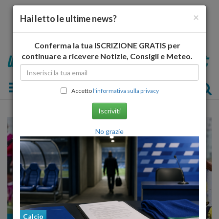
×
Hai letto le ultime news?
Conferma la tua ISCRIZIONE GRATIS per
continuare a ricevere Notizie, Consigli e Meteo.
Toggle navigation
Accetto
l'informativa sulla privacy
Iscriviti
No grazie
Calcio